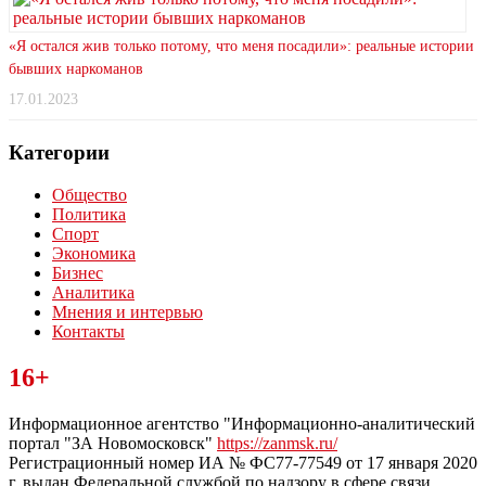
«Я остался жив только потому, что меня посадили»: реальные истории
бывших наркоманов
17.01.2023
Категории
Общество
Политика
Спорт
Экономика
Бизнес
Аналитика
Мнения и интервью
Контакты
Читайте последние новости дня в Тульской области на сайте
16+
“ЗаНовомосковск”
Информационное агентство "Информационно-аналитический
портал "ЗА Новомосковск"
https://zanmsk.ru/
Регистрационный номер ИА № ФС77-77549 от 17 января 2020
г, выдан Федеральной службой по надзору в сфере связи,