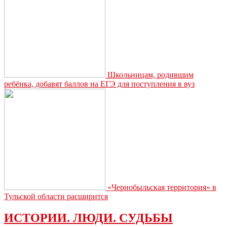
единая
монетная
система
Школьницам, родившим
ребёнка, добавят баллов на ЕГЭ для поступления в вуз
«Чернобыльская территория» в
Тульской области расширится
ИСТОРИИ. ЛЮДИ. СУДЬБЫ