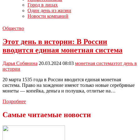
Город в лицах
Один день из жизни
Новости компаний
Общество
Этот день в истории: В России
вводится единая монетная система
Дарья Собянина
20.03.2024 08:03
монетная система
этот день в
истории
20 марта 1535 года в России вводится единая монетная
система. Право на хождение имеют только новые серебряные
монеты — копейка, деньга и полушка, отлитые на…
Этот
Подробнее
день
в
Самые читаемые новости
истории:
В
России
вводится