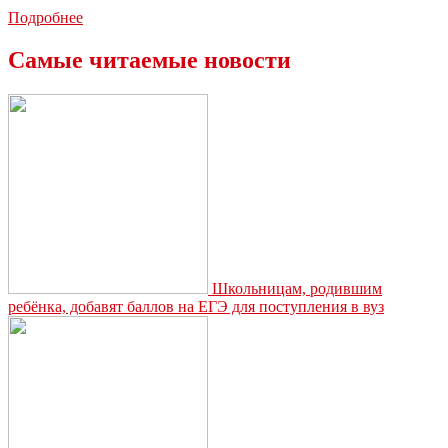
В
Подробнее
Щекино
служебный
Самые читаемые новости
пес
помог
найти
преступников
Школьницам, родившим
ребёнка, добавят баллов на ЕГЭ для поступления в вуз