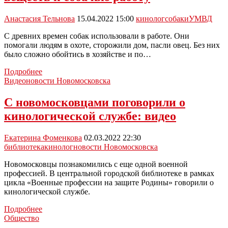
Анастасия Тельнова
15.04.2022 15:00
кинолог
собаки
УМВД
С древних времен собак использовали в работе. Они
помогали людям в охоте, сторожили дом, пасли овец. Без них
было сложно обойтись в хозяйстве и по…
«Один
Подробнее
день
Видеоновости Новомосковска
из
жизни
С новомосковцами поговорили о
кинолога»:
кинологической службе: видео
про
дрессировку,
поиск
Екатерина Фоменкова
02.03.2022 22:30
запрещенных
библиотека
кинолог
новости Новомосковска
веществ
и
Новомосковцы познакомились с еще одной военной
собачью
профессией. В центральной городской библиотеке в рамках
работу
цикла «Военные профессии на защите Родины» говорили о
кинологической службе.
С
Подробнее
новомосковцами
Общество
поговорили