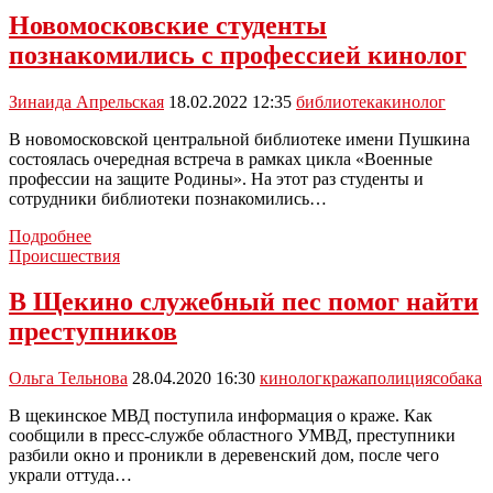
о
Новомосковские студенты
кинологической
познакомились с профессией кинолог
службе:
видео
Зинаида Апрельская
18.02.2022 12:35
библиотека
кинолог
В новомосковской центральной библиотеке имени Пушкина
состоялась очередная встреча в рамках цикла «Военные
профессии на защите Родины». На этот раз студенты и
сотрудники библиотеки познакомились…
Новомосковские
Подробнее
студенты
Происшествия
познакомились
с
В Щекино служебный пес помог найти
профессией
преступников
кинолог
Ольга Тельнова
28.04.2020 16:30
кинолог
кража
полиция
собака
В щекинское МВД поступила информация о краже. Как
сообщили в пресс-службе областного УМВД, преступники
разбили окно и проникли в деревенский дом, после чего
украли оттуда…