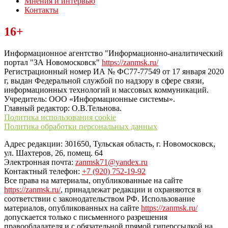
Мнения и интервью
Контакты
Читайте последние новости дня в Тульской области на сайте
16+
“ЗаНовомосковск”
Информационное агентство "Информационно-аналитический
портал "ЗА Новомосковск"
https://zanmsk.ru/
Регистрационный номер ИА № ФС77-77549 от 17 января 2020
г, выдан Федеральной службой по надзору в сфере связи,
информационных технологий и массовых коммуникаций.
Учредитель: ООО «Информационные системы».
Главный редактор: О.В.Тельнова.
Политика использования cookie
Политика обработки персональных данных
Адрес редакции: 301650, Тульская область, г. Новомосковск,
ул. Шахтеров, 26, помещ. 64
Электронная почта:
zanmsk71@yandex.ru
Контактный телефон:
+7 (920) 752-19-92
Все права на материалы, опубликованные на сайте
https://zanmsk.ru/
, принадлежат редакции и охраняются в
соответствии с законодательством РФ. Использование
материалов, опубликованных на сайте
https://zanmsk.ru/
допускается только с письменного разрешения
правообладателя и с обязательной прямой гиперссылкой на