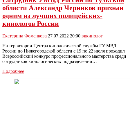
Сотрудник УМВД России по Тульской
четвёрку
области Александр Черников признан
лучших
полицейских-
одним из лучших полицейских-
кинологов
кинологов России
России
Екатерина Фоменкова
27.07.2022 20:00
вк
кинолог
На территории Центра кинологической службы ГУ МВД
России по Нижегородской области с 19 по 22 июля проходил
Всероссийский конкурс профессионального мастерства среди
сотрудников кинологических подразделений…
Сотрудник
Подробнее
УМВД
России
по
Тульской
области
Александр
Черников
признан
одним
из
лучших