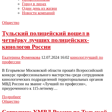
Город в лицах
Один день из жизни
Новости компаний
Общество
Тульский полицейский вошел в
четвёрку лучших полицейских-
кинологов России
Екатерина Фоменкова
12.07.2024 16:02
кинолог
лучший по
профессии
В Егорьевске Московской области прошёл Всероссийский
конкурс профессионального мастерства среди сотрудников
кинологических подразделений территориальных органов
МВД России на звание «Лучший по профессии»,
приуроченного к 115-летнему…
Тульский
Подробнее
полицейский
Общество
вошел
в