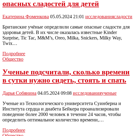
опасных сладостей для детей
почвы
в
жилых
Екатерина Фоменкова
05.05.2024 21:01
исследования
сладости
зонах
Британские учёные определили самые опасные сладости для
здоровья детей. В их числе оказалась известные Kinder
Surprise, Tic Tac, M&M’s, Oreo, Milka, Snickers, Milky Way,
Twix…
Kinder
Подробнее
Surprise
Общество
вошёл
в
Ученые подсчитали, сколько времени
число
в сутки нужно сидеть, стоять и спать
самых
опасных
сладостей
Дарья Собянина
04.05.2024 09:08
исследования
ученые
для
детей
Ученые из Технологического университета Суинберна и
Института сердца и диабета Бейкера проанализировали
поведение более 2000 человек в течение 24 часов, чтобы
определить оптимальное количество времени,…
Ученые
Подробнее
подсчитали,
Общество