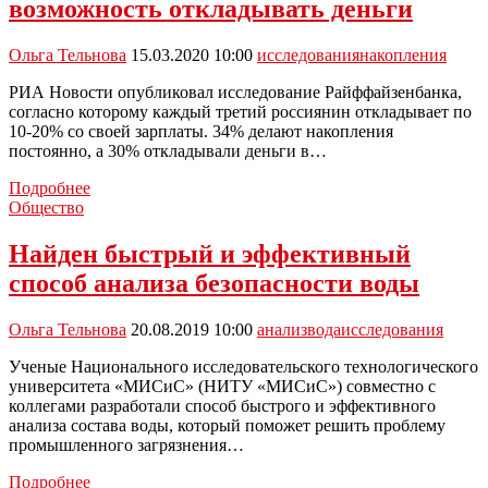
возможность откладывать деньги
федеральную
поддержку
Ольга Тельнова
15.03.2020 10:00
исследования
накопления
РИА Новости опубликовал исследование Райффайзенбанка,
согласно которому каждый третий россиянин откладывает по
10-20% со своей зарплаты. 34% делают накопления
постоянно, а 30% откладывали деньги в…
Только
Подробнее
30%
Общество
россиян
имеют
Найден быстрый и эффективный
возможность
способ анализа безопасности воды
откладывать
деньги
Ольга Тельнова
20.08.2019 10:00
анализ
вода
исследования
Ученые Национального исследовательского технологического
университета «МИСиС» (НИТУ «МИСиС») совместно с
коллегами разработали способ быстрого и эффективного
анализа состава воды, который поможет решить проблему
промышленного загрязнения…
Найден
Подробнее