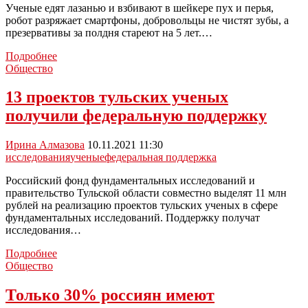
в
Ученые едят лазанью и взбивают в шейкере пух и перья,
почках
робот разряжает смартфоны, добровольцы не чистят зубы, а
презервативы за полдня стареют на 5 лет.…
Роскачество
Подробнее
опубликовало
Общество
15
самых
13 проектов тульских ученых
интересных
получили федеральную поддержку
тестов
Ирина Алмазова
10.11.2021 11:30
исследования
ученые
федеральная поддержка
Российский фонд фундаментальных исследований и
правительство Тульской области ​совместно выделят 11 млн
рублей на реализацию проектов тульских ученых в сфере
фундаментальных исследований. Поддержку получат
исследования…
13
Подробнее
проектов
Общество
тульских
ученых
Только 30% россиян имеют
получили