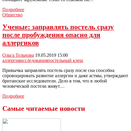
Оптимальная
Подробнее
продолжительность
Общество
сна
для
Ученые: заправлять постель сразу
хорошего
после пробуждения опасно для
внешнего
вида
аллергиков
–
9
Ольга Тельнова
19.05.2019 15:00
часов
аллергия
исследования
постельный клещ
Привычка заправлять постель сразу после сна способна
спровоцировать развитие аллергии и даже астмы, утверждают
британские исследователи. Дело в том, что в любой
человеческой постели живут…
Ученые:
Подробнее
заправлять
постель
Самые читаемые новости
сразу
после
пробуждения
опасно