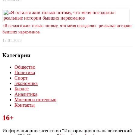
«Я остался жив только потому, что меня посадили»: реальные истории
бывших наркоманов
17.01.2023
Категории
Общество
Политика
Спорт
Экономика
Бизнес
Аналитика
Мнения и интервью
Контакты
Читайте последние новости дня в Тульской области на сайте
16+
“ЗаНовомосковск”
Информационное агентство "Информационно-аналитический