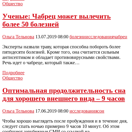
быстрый
Общество
и
эффективный
Ученые: Чабрец может вылечить
способ
более 50 болезней
анализа
безопасности
воды
Ольга Тельнова
13.07.2019 08:00
болезни
исследования
чабрец
Эксперты назвали траву, которая способна побороть более
пятидесяти болезней. Кроме того, она считается сильным
антисептиком и обладает противовирусными свойствами.
Речь идет о чабреце, который также…
Ученые:
Подробнее
Чабрец
Общество
может
вылечить
Оптимальная продолжительность сна
более
для хорошего внешнего вида – 9 часов
50
болезней
Ольга Тельнова
17.06.2019 08:00
исследования
сон
Чтобы хорошо выглядеть после пробуждения и в течение дня,
следует спать ночью примерно 9 часов 10 минут. Об этом
сообщают зарубежные СМИ со ссылкой на…