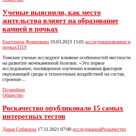
сколько
времени
Ученые выяснили, как место
в
жительства влияет на образование
сутки
нужно
камней в почках
сидеть,
стоять
Екатерина Фоменкова
19.03.2023 15:01
исследования
камни в
и
почках
ТПУ
спать
Томские ученые исследуют влияние особенностей местности
на развитие мочекаменной болезни. «Это первое
исследование, посвященное изучению влияния факторов
окружающей среды и техногенных воздействий на состав,
строение…
Ученые
Подробнее
выяснили,
Общество
как
место
Роскачество опубликовало 15 самых
жительства
интересных тестов
влияет
на
образование
Дарья Собянина
17.11.2021 07:00
исследования
Роскачество
камней