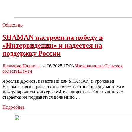
Общество
SHAMAN настроен на победу в
«Интервидении» и надеется на
поддержку России
Людмила Иванова
14.06.2025 17:03
Интервидение
Тульская
область
Шаман
Ярослав Дронов, известный как SHAMAN и уроженец
Новомосковска, рассказал о своем настрое перед участием в
международном конкурсе «Интервидение». Он заявил, что
старается не поддаваться волнению,…
SHAMAN
Подробнее
настроен
на
победу
в