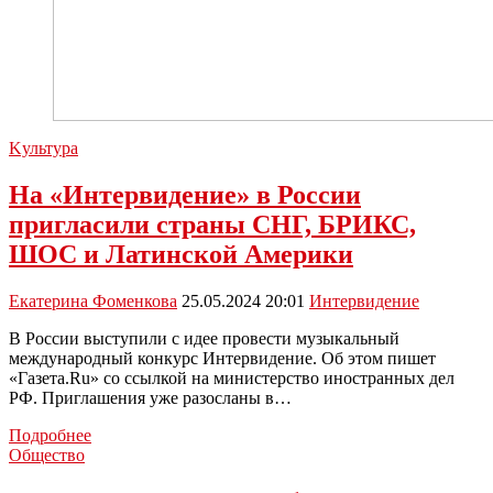
Kультура
На «Интервидение» в России
пригласили страны СНГ, БРИКС,
ШОС и Латинской Америки
Екатерина Фоменкова
25.05.2024 20:01
Интервидение
В России выступили с идее провести музыкальный
международный конкурс Интервидение. Об этом пишет
«Газета.Ru» со ссылкой на министерство иностранных дел
РФ. Приглашения уже разосланы в…
На
Подробнее
«Интервидение»
Общество
в