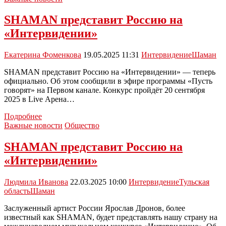
SHAMAN представит Россию на
«Интервидении»
Екатерина Фоменкова
19.05.2025 11:31
Интервидение
Шаман
SHAMAN представит Россию на «Интервидении» — теперь
официально. Об этом сообщили в эфире программы «Пусть
говорят» на Первом канале. Конкурс пройдёт 20 сентября
2025 в Live Арена…
SHAMAN
Подробнее
представит
Важные новости
Общество
Россию
на
SHAMAN представит Россию на
«Интервидении»
«Интервидении»
Людмила Иванова
22.03.2025 10:00
Интервидение
Тульская
область
Шаман
Заслуженный артист России Ярослав Дронов, более
известный как SHAMAN, будет представлять нашу страну на