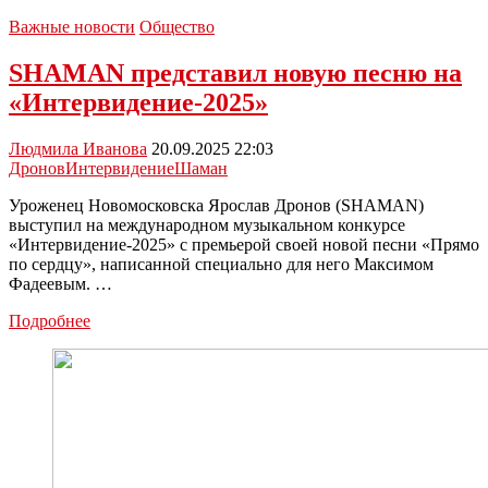
Важные новости
Общество
SHAMAN представил новую песню на
«Интервидение-2025»
Людмила Иванова
20.09.2025 22:03
Дронов
Интервидение
Шаман
Уроженец Новомосковска Ярослав Дронов (SHAMAN)
выступил на международном музыкальном конкурсе
«Интервидение-2025» с премьерой своей новой песни «Прямо
по сердцу», написанной специально для него Максимом
Фадеевым. …
SHAMAN
Подробнее
представил
новую
песню
на
«Интервидение-2025»