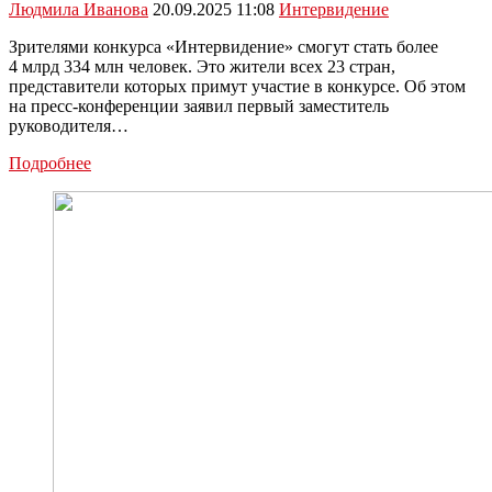
Людмила Иванова
20.09.2025 11:08
Интервидение
Зрителями конкурса «Интервидение» смогут стать более
4 млрд 334 млн человек. Это жители всех 23 стран,
представители которых примут участие в конкурсе. Об этом
на пресс-конференции заявил первый заместитель
руководителя…
Трансляцию
Подробнее
«Интервидения»
смогут
посмотреть
4
млрд
334
млн
человек