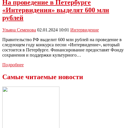
России
На проведение в Петербурге
пригласили
«Интервидения» выделят 600 млн
страны
СНГ,
рублей
БРИКС,
ШОС
Ульяна Семенова
02.01.2024 10:01
Интервидение
и
Латинской
Правительство РФ выделит 600 млн рублей на проведение в
Америки
следующем году конкурса песни «Интервидение», который
состоится в Петербурге. Финансирование предоставят Фонду
сохранения и поддержки культурного…
На
Подробнее
проведение
в
Самые читаемые новости
Петербурге
«Интервидения»
выделят
600
млн
рублей