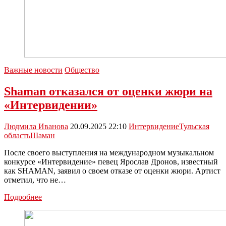
Важные новости
Общество
Shaman отказался от оценки жюри на
«Интервидении»
Людмила Иванова
20.09.2025 22:10
Интервидение
Тульская
область
Шаман
После своего выступления на международном музыкальном
конкурсе «Интервидение» певец Ярослав Дронов, известный
как SHAMAN, заявил о своем отказе от оценки жюри. Артист
отметил, что не…
Shaman
Подробнее
отказался
от
оценки