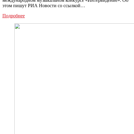
международном музыкальном конкурсе «Интервидение». Об
этом пишут РИА Новости со ссылкой…
SHAMAN
Подробнее
представит
Россию
на
«Интервидении»