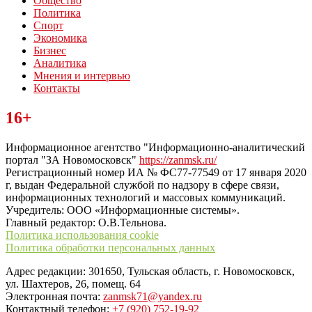
Общество
Политика
Спорт
Экономика
Бизнес
Аналитика
Мнения и интервью
Контакты
Читайте последние новости дня в Тульской области на сайте
16+
“ЗаНовомосковск”
Информационное агентство "Информационно-аналитический
портал "ЗА Новомосковск"
https://zanmsk.ru/
Регистрационный номер ИА № ФС77-77549 от 17 января 2020
г, выдан Федеральной службой по надзору в сфере связи,
информационных технологий и массовых коммуникаций.
Учредитель: ООО «Информационные системы».
Главный редактор: О.В.Тельнова.
Политика использования cookie
Политика обработки персональных данных
Адрес редакции: 301650, Тульская область, г. Новомосковск,
ул. Шахтеров, 26, помещ. 64
Электронная почта:
zanmsk71@yandex.ru
Контактный телефон:
+7 (920) 752-19-92