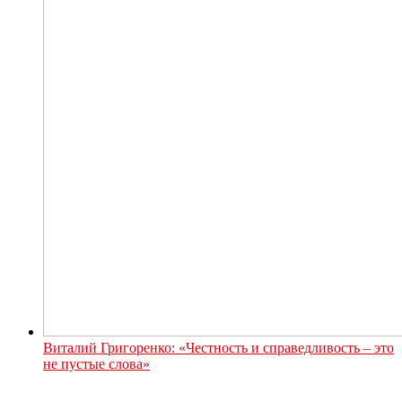
Виталий Григоренко: «Честность и справедливость – это
не пустые слова»