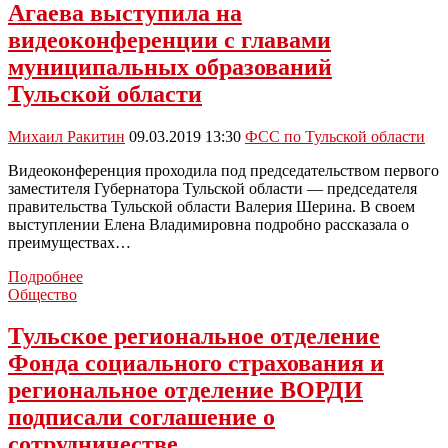
Агаева выступила на
видеоконференции с главами
муниципальных образований
Тульской области
Михаил Ракитин
09.03.2019 13:30
ФСС по Тульской области
Видеоконференция проходила под председательством первого
заместителя Губернатора Тульской области — председателя
правительства Тульской области Валерия Шерина. В своем
выступлении Елена Владимировна подробно рассказала о
преимуществах…
Управляющий
Подробнее
Тульским
Общество
региональным
отделением
Тульское региональное отделение
Фонда
Фонда социального страхования и
социального
страхования
региональное отделение ВОРДИ
Елена
подписали соглашение о
Агаева
выступила
сотрудничестве