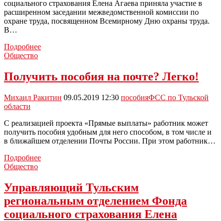
социального страхования Елена Агаева приняла участие в
расширенном заседании межведомственной комиссии по
охране труда, посвященном Всемирному Дню охраны труда.
В…
Расширенное
Подробнее
заседание
Общество
межведомственной
комиссии
Получить пособия на почте? Легко!
по
охране
Михаил Ракитин
09.05.2019 12:30
пособия
ФСС по Тульской
труда
области
прошло
в
С реализацией проекта «Прямые выплаты» работник может
Туле
получить пособия удобным для него способом, в том числе и
в ближайшем отделении Почты России. При этом работник…
Получить
Подробнее
пособия
Общество
на
почте?
Управляющий Тульским
Легко!
региональным отделением Фонда
социального страхования Елена