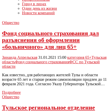
Город в лицах
Один день из жизни
Новости компаний
Общество
Фонд социального страхования дал
разъяснения об оформлении
«больничного» для лиц 65+
Зинаида Апрельская
31.01.2021 15:00
категория 65+
Тульская
область
Фонд социального страхования
ФСС по Тульской
области
Как известно, для работающих жителей Тулы и области
возрасте 65 лет и старше режим самоизоляции продлен до 11
февраля 2021 года. Согласно Указу Губернатора Тульской…
Фонд
Подробнее
социального
Общество
страхования
дал
Тульское региональное отделение
разъяснения