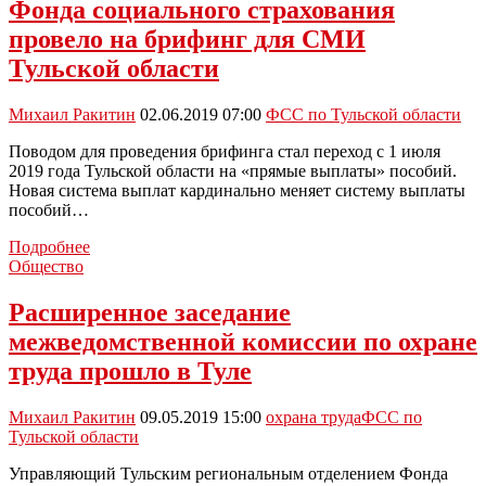
Фонда социального страхования
об
оформлении
провело на брифинг для СМИ
«больничного»
Тульской области
для
лиц
65+
Михаил Ракитин
02.06.2019 07:00
ФСС по Тульской области
Поводом для проведения брифинга стал переход с 1 июля
2019 года Тульской области на «прямые выплаты» пособий.
Новая система выплат кардинально меняет систему выплаты
пособий…
Тульское
Подробнее
региональное
Общество
отделение
Фонда
Расширенное заседание
социального
межведомственной комиссии по охране
страхования
провело
труда прошло в Туле
на
брифинг
Михаил Ракитин
09.05.2019 15:00
охрана труда
ФСС по
для
Тульской области
СМИ
Тульской
Управляющий Тульским региональным отделением Фонда
области