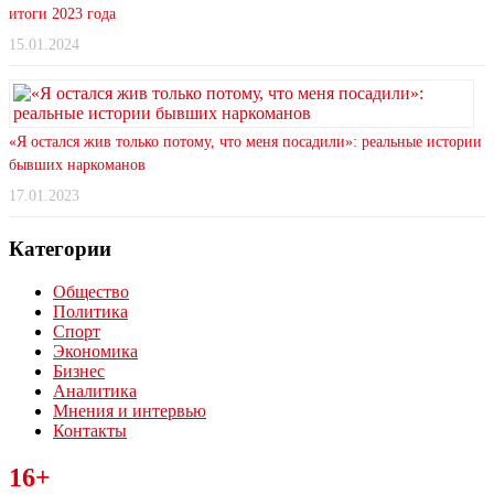
итоги 2023 года
15.01.2024
«Я остался жив только потому, что меня посадили»: реальные истории
бывших наркоманов
17.01.2023
Категории
Общество
Политика
Спорт
Экономика
Бизнес
Аналитика
Мнения и интервью
Контакты
Читайте последние новости дня в Тульской области на сайте
16+
“ЗаНовомосковск”