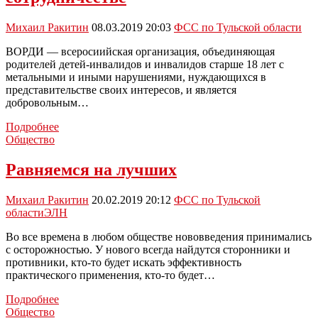
на
видеоконференции
Михаил Ракитин
08.03.2019 20:03
ФСС по Тульской области
с
главами
ВОРДИ — всеросиийская организация, объединяющая
муниципальных
родителей детей-инвалидов и инвалидов старше 18 лет с
образований
метальными и иными нарушениями, нуждающихся в
Тульской
представительстве своих интересов, и является
области
добровольным…
Тульское
Подробнее
региональное
Общество
отделение
Фонда
Равняемся на лучших
социального
страхования
Михаил Ракитин
20.02.2019 20:12
ФСС по Тульской
и
области
ЭЛН
региональное
отделение
Во все времена в любом обществе нововведения принимались
ВОРДИ
с осторожностью. У нового всегда найдутся сторонники и
подписали
противники, кто-то будет искать эффективность
соглашение
практического применения, кто-то будет…
о
сотрудничестве
Равняемся
Подробнее
на
Общество