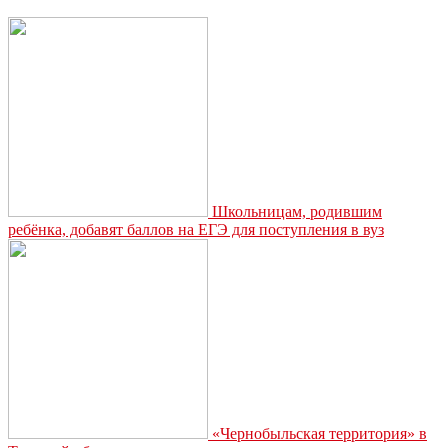
выдано
жителям
области
в
период
новогодних
каникул
Школьницам, родившим
ребёнка, добавят баллов на ЕГЭ для поступления в вуз
«Чернобыльская территория» в