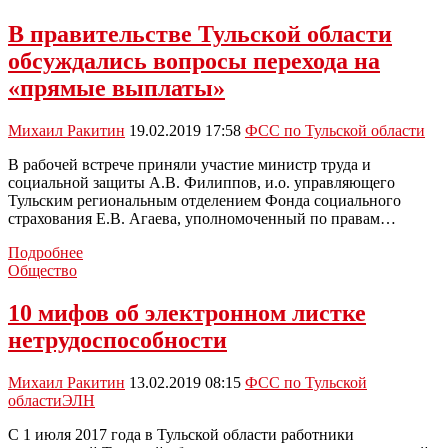
лучших
В правительстве Тульской области
обсуждались вопросы перехода на
«прямые выплаты»
Михаил Ракитин
19.02.2019 17:58
ФСС по Тульской области
В рабочей встрече приняли участие министр труда и
социальной защиты А.В. Филиппов, и.о. управляющего
Тульским региональным отделением Фонда социального
страхования Е.В. Агаева, уполномоченный по правам…
В
Подробнее
правительстве
Общество
Тульской
области
10 мифов об электронном листке
обсуждались
нетрудоспособности
вопросы
перехода
на
Михаил Ракитин
13.02.2019 08:15
ФСС по Тульской
«прямые
области
ЭЛН
выплаты»
С 1 июля 2017 года в Тульской области работники