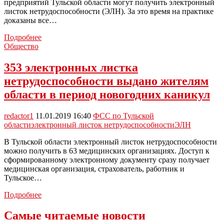
предприятий Тульской области могут получить электронный
листок нетрудоспособности (ЭЛН). За это время на практике
доказаны все…
10
Подробнее
мифов
Общество
об
электронном
353 электронных листка
листке
нетрудоспособности выдано жителям
нетрудоспособности
области в период новогодних каникул
redactor1
11.01.2019 16:40
ФСС по Тульской
области
электронный листок нетрудоспособности
ЭЛН
В Тульской области электронный листок нетрудоспособности
можно получить в 63 медицинских организациях. Доступ к
сформированному электронному документу сразу получает
медицинская организация, страхователь, работник и
Тульское…
353
Подробнее
электронных
листка
Самые читаемые новости
нетрудоспособности