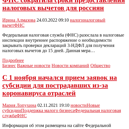
торговли
налоговых вычетов для россиян
обязанность
по
выдаче
Ирина Алмазова
24.03.2022 09:10
налоги
налоговый
кассовых
вычет
ФНС
чеков
Федеральная налоговая служба (ФНС) разослала в налоговые
инспекции внутреннее распоряжение о необходимости
закрывать проверки деклараций 3-НДФЛ для получения
налоговых вычетов до 15 дней. Данная мера…
ФНС
Подробнее
сократила
Бизнес
Важные новости
Новости компаний
Общество
сроки
предоставления
С 1 ноября начался прием заявок на
налоговых
субсидии для пострадавших из-за
вычетов
для
коронавируса отраслей
россиян
Мария Лопухина
02.11.2021 19:10
новости
Новые
субсидии
Поддержка малого бизнеса
Федеральная налоговая
служба
ФНС
Информация об этом размещена на сайте Федеральной