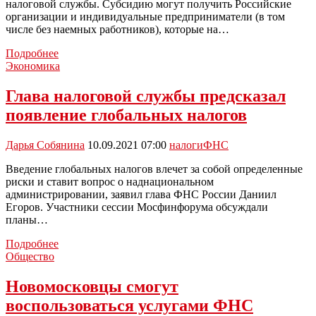
налоговой службы. Субсидию могут получить Российские
организации и индивидуальные предприниматели (в том
числе без наемных работников), которые на…
С
Подробнее
1
Экономика
ноября
начался
Глава налоговой службы предсказал
прием
появление глобальных налогов
заявок
на
субсидии
Дарья Собянина
10.09.2021 07:00
налоги
ФНС
для
пострадавших
Введение глобальных налогов влечет за собой определенные
из-
риски и ставит вопрос о наднациональном
за
администрировании, заявил глава ФНС России Даниил
коронавируса
Егоров. Участники сессии Мосфинфорума обсуждали
отраслей
планы…
Глава
Подробнее
налоговой
Общество
службы
предсказал
Новомосковцы смогут
появление
воспользоваться услугами ФНС
глобальных