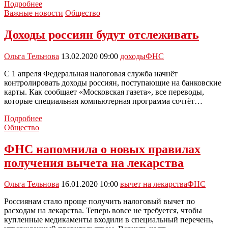
В
Подробнее
налоговую
Важные новости
Общество
службу
можно
Доходы россиян будут отслеживать
будет
обратиться
Ольга Тельнова
13.02.2020 09:00
доходы
ФНС
только
по
С 1 апреля Федеральная налоговая служба начнёт
предварительной
контролировать доходы россиян, поступающие на банковские
записи
карты. Как сообщает «Московская газета», все переводы,
которые специальная компьютерная программа сочтёт…
Доходы
Подробнее
россиян
Общество
будут
отслеживать
ФНС напомнила о новых правилах
получения вычета на лекарства
Ольга Тельнова
16.01.2020 10:00
вычет на лекарства
ФНС
Россиянам стало проще получить налоговый вычет по
расходам на лекарства. Теперь вовсе не требуется, чтобы
купленные медикаменты входили в специальный перечень,