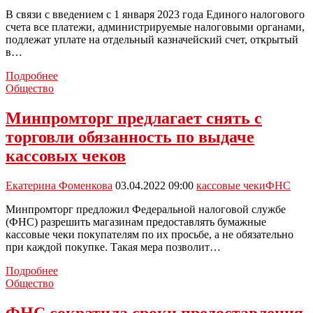
В связи с введением с 1 января 2023 года Единого налогового
счета все платежи, администрируемые налоговыми органами,
подлежат уплате на отдельный казначейский счет, открытый
в…
ФНС
Подробнее
объяснила,
Общество
почему
все
Минпромторг предлагает снять с
налоговые
торговли обязанность по выдаче
платежи
теперь
кассовых чеков
подлежат
уплате
Екатерина Фоменкова
03.04.2022 09:00
кассовые чеки
ФНС
в
Управление
Минпромторг предложил Федеральной налоговой службе
Федерального
(ФНС) разрешить магазинам предоставлять бумажные
казначейства
кассовые чеки покупателям по их просьбе, а не обязательно
по
при каждой покупке. Такая мера позволит…
Тульской
области
Минпромторг
Подробнее
предлагает
Общество
снять
с
ФНС сократила сроки предоставления