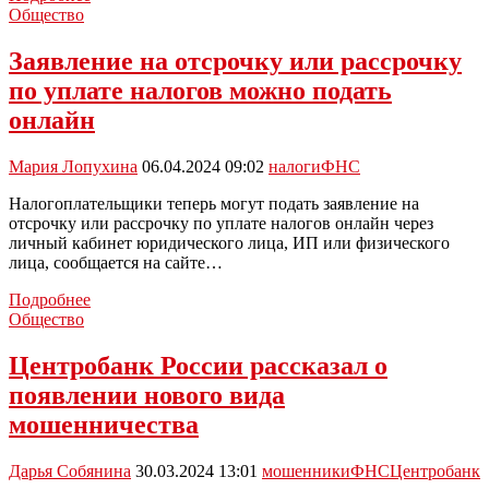
напомнила
Общество
о
необходимости
Заявление на отсрочку или рассрочку
уплатить
по уплате налогов можно подать
налоги
до
онлайн
2
декабря
Мария Лопухина
06.04.2024 09:02
налоги
ФНС
Налогоплательщики теперь могут подать заявление на
отсрочку или рассрочку по уплате налогов онлайн через
личный кабинет юридического лица, ИП или физического
лица, сообщается на сайте…
Заявление
Подробнее
на
Общество
отсрочку
или
Центробанк России рассказал о
рассрочку
появлении нового вида
по
уплате
мошенничества
налогов
можно
Дарья Собянина
30.03.2024 13:01
мошенники
ФНС
Центробанк
подать