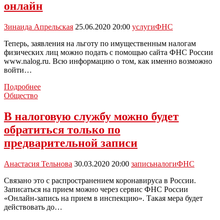
налогов
онлайн
Зинаида Апрельская
25.06.2020 20:00
услуги
ФНС
Теперь, заявления на льготу по имущественным налогам
физических лиц можно подать с помощью сайта ФНС России
www.nalog.ru. Всю информацию о том, как именно возможно
войти…
Новомосковцы
Подробнее
смогут
Общество
воспользоваться
услугами
В налоговую службу можно будет
ФНС
обратиться только по
онлайн
предварительной записи
Анастасия Тельнова
30.03.2020 20:00
запись
налоги
ФНС
Связано это с распространением коронавируса в России.
Записаться на прием можно через сервис ФНС России
«Онлайн-запись на прием в инспекцию». Такая мера будет
действовать до…