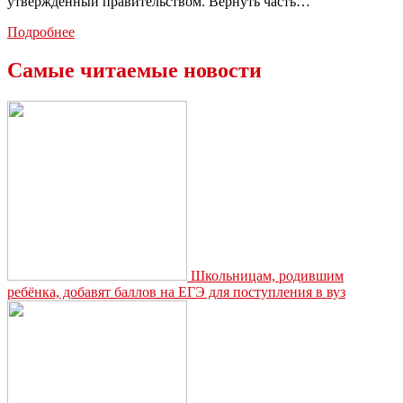
утвержденный правительством. Вернуть часть…
ФНС
Подробнее
напомнила
о
Самые читаемые новости
новых
правилах
получения
вычета
на
лекарства
Школьницам, родившим
ребёнка, добавят баллов на ЕГЭ для поступления в вуз