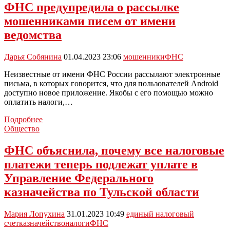
специалисты
ФНС предупредила о рассылке
Гостехнадзора
мошенниками писем от имени
и
ФНС
ведомства
проведут
консультации
Дарья Собянина
01.04.2023 23:06
мошенники
ФНС
Неизвестные от имени ФНС России рассылают электронные
письма, в которых говорится, что для пользователей Android
доступно новое приложение. Якобы с его помощью можно
оплатить налоги,…
ФНС
Подробнее
предупредила
Общество
о
рассылке
ФНС объяснила, почему все налоговые
мошенниками
платежи теперь подлежат уплате в
писем
от
Управление Федерального
имени
казначейства по Тульской области
ведомства
Мария Лопухина
31.01.2023 10:49
единый налоговый
счет
казначейство
налоги
ФНС