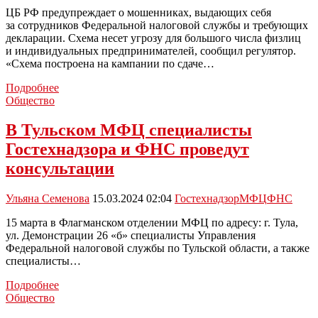
онлайн
ЦБ РФ предупреждает о мошенниках, выдающих себя
за сотрудников Федеральной налоговой службы и требующих
декларации. Схема несет угрозу для большого числа физлиц
и индивидуальных предпринимателей, сообщил регулятор.
«Схема построена на кампании по сдаче…
Центробанк
Подробнее
России
Общество
рассказал
о
В Тульском МФЦ специалисты
появлении
Гостехнадзора и ФНС проведут
нового
вида
консультации
мошенничества
Ульяна Семенова
15.03.2024 02:04
Гостехнадзор
МФЦ
ФНС
15 марта в Флагманском отделении МФЦ по адресу: г. Тула,
ул. Демонстрации 26 «б» специалисты Управления
Федеральной налоговой службы по Тульской области, а также
специалисты…
В
Подробнее
Тульском
Общество
МФЦ