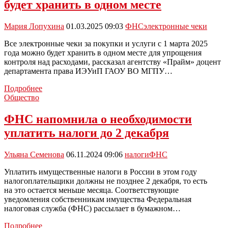
будет хранить в одном месте
до
2,4
млн
Мария Лопухина
01.03.2025 09:03
ФНС
электронные чеки
рублей
в
Все электронные чеки за покупки и услуги с 1 марта 2025
год
года можно будет хранить в одном месте для упрощения
контроля над расходами, рассказал агентству «Прайм» доцент
департамента права ИЭУиП ГАОУ ВО МГПУ…
Все
Подробнее
электронные
Общество
чеки
с
ФНС напомнила о необходимости
1
уплатить налоги до 2 декабря
марта
можно
будет
Ульяна Семенова
06.11.2024 09:06
налоги
ФНС
хранить
в
Уплатить имущественные налоги в России в этом году
одном
налогоплательщики должны не позднее 2 декабря, то есть
месте
на это остается меньше месяца. Соответствующие
уведомления собственникам имущества Федеральная
налоговая служба (ФНС) рассылает в бумажном…
ФНС
Подробнее