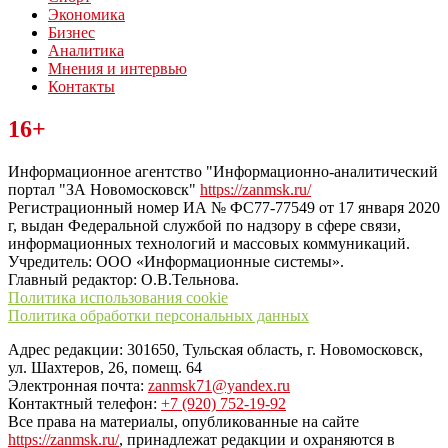
Экономика
Бизнес
Аналитика
Мнения и интервью
Контакты
Читайте последние новости дня в Тульской области на сайте
16+
“ЗаНовомосковск”
Информационное агентство "Информационно-аналитический
портал "ЗА Новомосковск"
https://zanmsk.ru/
Регистрационный номер ИА № ФС77-77549 от 17 января 2020
г, выдан Федеральной службой по надзору в сфере связи,
информационных технологий и массовых коммуникаций.
Учредитель: ООО «Информационные системы».
Главный редактор: О.В.Тельнова.
Политика использования cookie
Политика обработки персональных данных
Адрес редакции: 301650, Тульская область, г. Новомосковск,
ул. Шахтеров, 26, помещ. 64
Электронная почта:
zanmsk71@yandex.ru
Контактный телефон:
+7 (920) 752-19-92
Все права на материалы, опубликованные на сайте
https://zanmsk.ru/
, принадлежат редакции и охраняются в