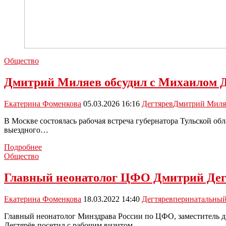
Общество
Дмитрий Миляев обсудил с Михаилом Д
Екатерина Фоменкова
05.03.2026 16:16
Дегтярев
Дмитрий Миля
В Москве состоялась рабочая встреча губернатора Тульской об
выездного…
Дмитрий
Подробнее
Миляев
Общество
обсудил
с
Главный неонатолог ЦФО Дмитрий Дегт
Михаилом
Дегтярёвым
Екатерина Фоменкова
18.03.2022 14:40
Дегтярев
перинатальный
будущее
тульского
Главный неонатолог Минздрава России по ЦФО, заместитель д
спорта
Дегтярёв посетил с рабочим визитом…