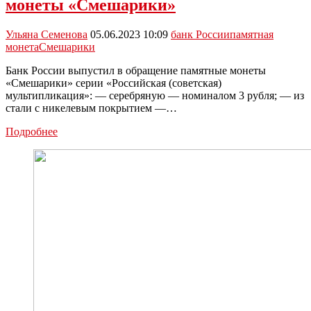
монеты «Смешарики»
станут
доступнее
Ульяна Семенова
05.06.2023 10:09
банк России
памятная
монета
Смешарики
Банк России выпустил в обращение памятные монеты
«Смешарики» серии «Российская (советская)
мультипликация»: — серебряную — номиналом 3 рубля; — из
стали с никелевым покрытием —…
Банк
Подробнее
России
выпустил
памятные
монеты
«Смешарики»