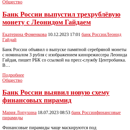
в
Общество
Тульской
области:
Банк России выпустил трехрублëвую
продукты,
монету с Леонидом Гайдаем
автомобили,
отдых
Екатерина Фоменкова
10.12.2023 17:01
банк России
Леонид
Гайдай
Банк России объявил о выпуске памятной серебряной монеты
с номиналом 3 рубля с изображением кинорежиссера Леонида
Гайдая, пишет РБК со ссылкой на пресс-службу Центробанка.
В…
Банк
Подробнее
России
Общество
выпустил
трехрублëвую
Банк России выявил новую схему
монету
финансовых пирамид
с
Леонидом
Гайдаем
Мария Лопухина
18.07.2023 08:53
банк России
финансовые
пирамиды
Финансовые пирамиды чаще маскируются под