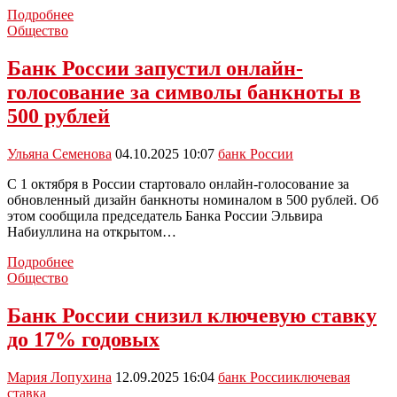
Банк
Подробнее
России
Общество
выпустит
миллион
Банк России запустил онлайн-
монет
голосование за символы банкноты в
с
Лунтиком
500 рублей
Ульяна Семенова
04.10.2025 10:07
банк России
С 1 октября в России стартовало онлайн-голосование за
обновленный дизайн банкноты номиналом в 500 рублей. Об
этом сообщила председатель Банка России Эльвира
Набиуллина на открытом…
Банк
Подробнее
России
Общество
запустил
онлайн-
Банк России снизил ключевую ставку
голосование
до 17% годовых
за
символы
банкноты
Мария Лопухина
12.09.2025 16:04
банк России
ключевая
в
ставка