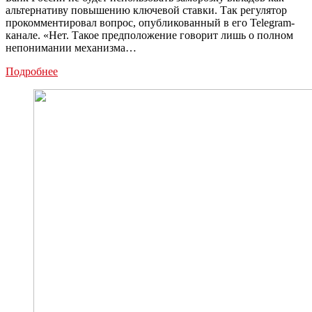
альтернативу повышению ключевой ставки. Так регулятор
прокомментировал вопрос, опубликованный в его Telegram-
канале. «Нет. Такое предположение говорит лишь о полном
непонимании механизма…
Банк
Подробнее
России
не
будет
замораживать
вклады
в
качестве
альтернативы
повышению
ключевой
ставки