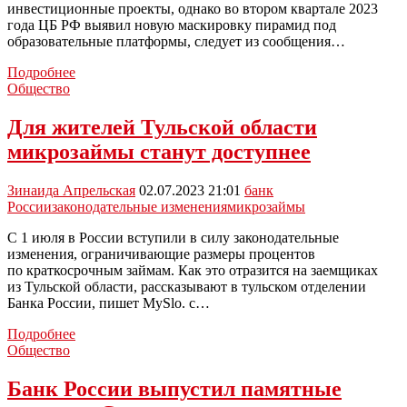
инвестиционные проекты, однако во втором квартале 2023
года ЦБ РФ выявил новую маскировку пирамид под
образовательные платформы, следует из сообщения…
Банк
Подробнее
России
Общество
выявил
новую
Для жителей Тульской области
схему
микрозаймы станут доступнее
финансовых
пирамид
Зинаида Апрельская
02.07.2023 21:01
банк
России
законодательные изменения
микрозаймы
С 1 июля в России вступили в силу законодательные
изменения, ограничивающие размеры процентов
по краткосрочным займам. Как это отразится на заемщиках
из Тульской области, рассказывают в тульском отделении
Банка России, пишет MySlo. с…
Для
Подробнее
жителей
Общество
Тульской
области
Банк России выпустил памятные
микрозаймы