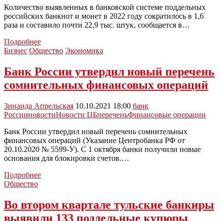
Количество выявленных в банковской системе поддельных
российских банкнот и монет в 2022 году сократилось в 1,6
раза и составило почти 22,9 тыс. штук, сообщается в…
Число
Подробнее
поддельных
Бизнес
Общество
Экономика
купюр
и
Банк России утвердил новый перечень
монет
сомнительных финансовых операций
в
России
сократились
Зинаида Апрельская
10.10.2021 18:00
банк
больше
России
новости
Новости ЦБ
перечень
Финансовые операции
чем
в
Банк России утвердил новый перечень сомнительных
полтора
финансовых операций (Указание Центробанка РФ от
раза
20.10.2020 № 5599-У). С 1 октября банки получили новые
основания для блокировки счетов.…
Банк
Подробнее
России
Общество
утвердил
новый
Во втором квартале тульские банкиры
перечень
выявили 133 поддельные купюры
сомнительных