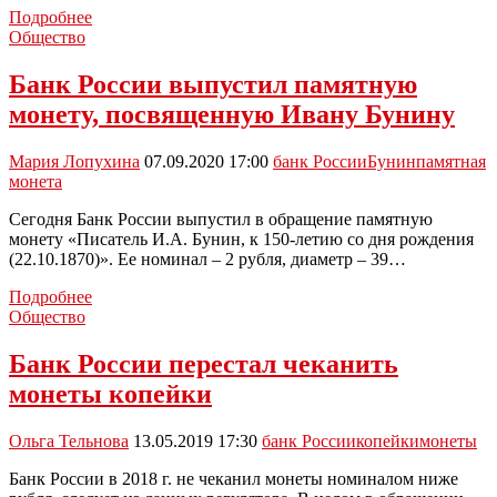
Новомосковцы
Подробнее
приглашаются
Общество
на
День
Банк России выпустил памятную
открытых
монету, посвященную Ивану Бунину
дверей
в
Банк
Мария Лопухина
07.09.2020 17:00
банк России
Бунин
памятная
России
монета
Сегодня Банк России выпустил в обращение памятную
монету «Писатель И.А. Бунин, к 150-летию со дня рождения
(22.10.1870)». Ее номинал – 2 рубля, диаметр – 39…
Банк
Подробнее
России
Общество
выпустил
памятную
Банк России перестал чеканить
монету,
монеты копейки
посвященную
Ивану
Бунину
Ольга Тельнова
13.05.2019 17:30
банк России
копейки
монеты
Банк России в 2018 г. не чеканил монеты номиналом ниже