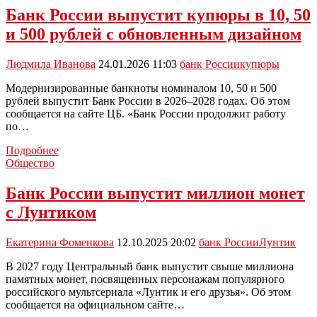
рассказали,
Банк России выпустит купюры в 10, 50
какие
и 500 рублей с обновленным дизайном
банкноты
подделывают
чаще
Людмила Иванова
24.01.2026 11:03
банк России
купюры
всего
Модернизированные банкноты номиналом 10, 50 и 500
рублей выпустит Банк России в 2026–2028 годах. Об этом
сообщается на сайте ЦБ. «Банк России продолжит работу
по…
Банк
Подробнее
России
Общество
выпустит
купюры
Банк России выпустит миллион монет
в
с Лунтиком
10,
50
и
Екатерина Фоменкова
12.10.2025 20:02
банк России
Лунтик
500
рублей
В 2027 году Центральный банк выпустит свыше миллиона
с
памятных монет, посвященных персонажам популярного
обновленным
российского мультсериала «Лунтик и его друзья». Об этом
дизайном
сообщается на официальном сайте…