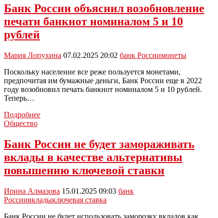
ключевую
Банк России объяснил возобновление
ставку
печати банкнот номиналом 5 и 10
до
20%
рублей
годовых
Мария Лопухина
07.02.2025 20:02
банк России
монеты
Поскольку население все реже пользуется монетами,
предпочитая им бумажные деньги, Банк России еще в 2022
году возобновил печать банкнот номиналом 5 и 10 рублей.
Теперь…
Банк
Подробнее
России
Общество
объяснил
возобновление
Банк России не будет замораживать
печати
вклады в качестве альтернативы
банкнот
номиналом
повышению ключевой ставки
5
и
Ирина Алмазова
15.01.2025 09:03
банк
10
России
вклады
ключевая ставка
рублей
Банк России не будет использовать заморозку вкладов как