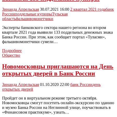
финансовых
операций
Зинаида Апрельская
30.07.2021 16:00
2 квартал 2021 года
банк
России
поддельные купюры
Тульская
область
фальшивомонетчики
Эксперты банковского сектора нашего региона во втором
квартале 2021 года выявили 133 поддельных денежных знака
Банка России. При этом, как сообщает портал «Туласми»,
фальшивомонетчики сумели…
Во
Подробнее
втором
Общество
квартале
тульские
Новомосковцы приглашаются на День
банкиры
открытых дверей в Банк России
выявили
133
поддельные
Зинаида Апрельская
01.10.2020 22:00
банк России
день
купюры
открытых дверей
Пройдет он в виртуальном режиме третьего октября.
Новомосковцы смогут посетить онлайн-экскурсию по зданию
и музею Банка России на Неглинной улице, поучаствовать в
«Финансовом практикуме», узнать…