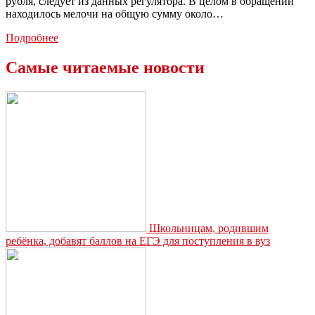
рубля, следует из данных регулятора. В целом в обращении
находилось мелочи на общую сумму около…
Банк
Подробнее
России
перестал
Самые читаемые новости
чеканить
монеты
копейки
Школьницам, родившим
ребёнка, добавят баллов на ЕГЭ для поступления в вуз