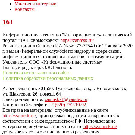
Мнения и интервью
Контакты
Читайте последние новости дня в Тульской области на сайте
16+
“ЗаНовомосковск”
Информационное агентство "Информационно-аналитический
портал "ЗА Новомосковск"
https://zanmsk.ru/
Регистрационный номер ИА № ФС77-77549 от 17 января 2020
г, выдан Федеральной службой по надзору в сфере связи,
информационных технологий и массовых коммуникаций.
Учредитель: ООО «Информационные системы».
Главный редактор: О.В.Тельнова.
Политика использования cookie
Политика обработки персональных данных
Адрес редакции: 301650, Тульская область, г. Новомосковск,
ул. Шахтеров, 26, помещ. 64
Электронная почта:
zanmsk71@yandex.ru
Контактный телефон:
+7 (920) 752-19-92
Все права на материалы, опубликованные на сайте
https://zanmsk.ru/
, принадлежат редакции и охраняются в
соответствии с законодательством РФ. Использование
материалов, опубликованных на сайте
https://zanmsk.ru/
допускается только с письменного разрешения