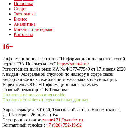
Политика
Спорт
Экономика
Бизнес
Аналитика
Мнения и интервью
Контакты
Читайте последние новости дня в Тульской области на сайте
16+
“ЗаНовомосковск”
Информационное агентство "Информационно-аналитический
портал "ЗА Новомосковск"
https://zanmsk.ru/
Регистрационный номер ИА № ФС77-77549 от 17 января 2020
г, выдан Федеральной службой по надзору в сфере связи,
информационных технологий и массовых коммуникаций.
Учредитель: ООО «Информационные системы».
Главный редактор: О.В.Тельнова.
Политика использования cookie
Политика обработки персональных данных
Адрес редакции: 301650, Тульская область, г. Новомосковск,
ул. Шахтеров, 26, помещ. 64
Электронная почта:
zanmsk71@yandex.ru
Контактный телефон:
+7 (920) 752-19-92