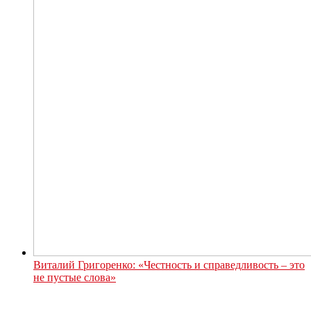
Виталий Григоренко: «Честность и справедливость – это
не пустые слова»