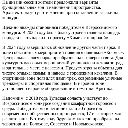
На дизайн-сессии жители предложили варианты
функциональных зон и наполнения пространства.
Архитекторы учтут эти мнения при составлении заявки на
конкурс.
Щекино дважды становился победителем Всероссийского
конкурса. В 2022 году была благоустроена главная площадь
города и часть парка по проекту «Химия с природой».
В 2024 году завершилось обновление другой части парка. В
зоне событийных мероприятий появился павильон «Космос».
Центральная аллея парка преобразована в галерею света. Для
культурно-массовых мероприятий установлена летняя эстрада
и зрительные места с навесами. Предусмотрены объекты для
тихого отдыха: скамьи и навесы с городскими качелями. В
спортивной зоне появился памп-трек, современные уличные
тренажеры и спортивная площадка. В игровой зоне
установлено игровое оборудование в тематике Арктика.
Напомним, с 2018 года Тульская область участвует во
Всероссийском конкурсе создания комфортной городской
среды. Победителями в регионе стали 20 проектов
современных общественных пространств, 17 из которых уже
реализованы. В этому году будут комплексно преображены
территории в Болохове, Советске и Новомосковске.