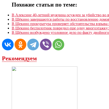
Похожие статьи по теме:
В Алексине 40-летний мужчина осужден за убийство во 
В Щёкино завершаются работы по восстановлению домов
В Щекино прокуратура проверяет обстоятельства взрыва 
В Щекино беспилотник повредил еще одну многоэтажку:
В Щёкино возбуждено уголовное дело по факту двойного
Рекомендуем