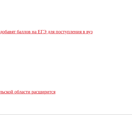
обавят баллов на ЕГЭ для поступления в вуз
льской области расширится