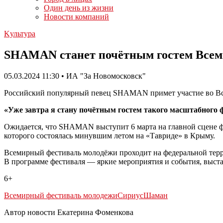
Один день из жизни
Новости компаний
Kультура
SHAMAN станет почётным гостем Всеми
05.03.2024 11:30 • ИА "За Новомосковск"
Российский популярный певец SHAMAN примет участие во Все
«Уже завтра я стану почётным гостем такого масштабного ф
Ожидается, что SHAMAN выступит 6 марта на главной сцене фес
которого состоялась минувшим летом на «Тавриде» в Крыму.
Всемирный фестиваль молодёжи проходит на федеральной террит
В программе фестиваля — яркие мероприятия и события, выстав
6+
Всемирный фестиваль молодежи
Сириус
Шаман
Автор новости Екатерина Фоменкова