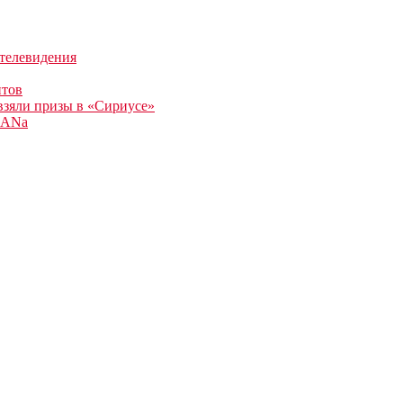
телевидения
нтов
взяли призы в «Сириусе»
MANа