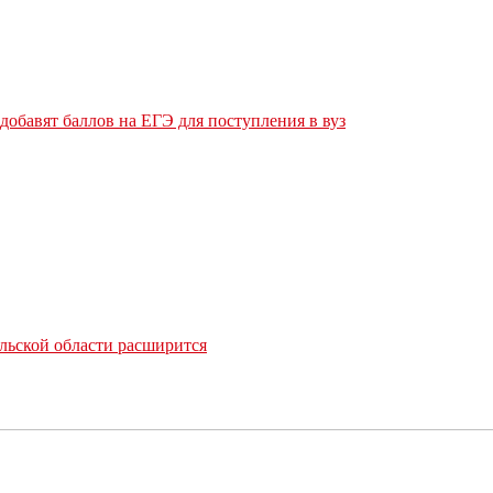
обавят баллов на ЕГЭ для поступления в вуз
льской области расширится