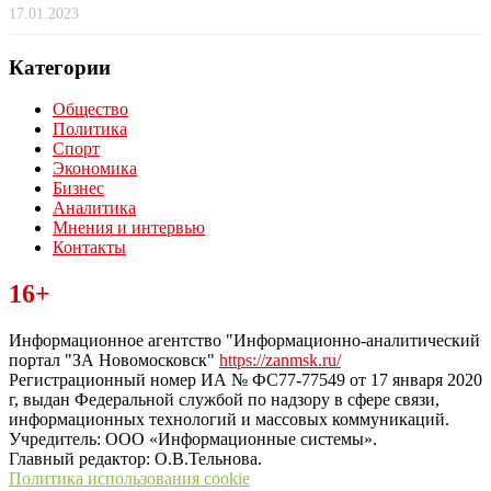
17.01.2023
Категории
Общество
Политика
Спорт
Экономика
Бизнес
Аналитика
Мнения и интервью
Контакты
Читайте последние новости дня в Тульской области на сайте
16+
“ЗаНовомосковск”
Информационное агентство "Информационно-аналитический
портал "ЗА Новомосковск"
https://zanmsk.ru/
Регистрационный номер ИА № ФС77-77549 от 17 января 2020
г, выдан Федеральной службой по надзору в сфере связи,
информационных технологий и массовых коммуникаций.
Учредитель: ООО «Информационные системы».
Главный редактор: О.В.Тельнова.
Политика использования cookie