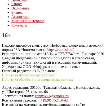
Спорт
Экономика
Бизнес
Аналитика
Мнения и интервью
Контакты
Читайте последние новости дня в Тульской области на сайте
16+
“ЗаНовомосковск”
Информационное агентство "Информационно-аналитический
портал "ЗА Новомосковск"
https://zanmsk.ru/
Регистрационный номер ИА № ФС77-77549 от 17 января 2020
г, выдан Федеральной службой по надзору в сфере связи,
информационных технологий и массовых коммуникаций.
Учредитель: ООО «Информационные системы».
Главный редактор: О.В.Тельнова.
Политика использования cookie
Политика обработки персональных данных
Адрес редакции: 301650, Тульская область, г. Новомосковск,
ул. Шахтеров, 26, помещ. 64
Электронная почта:
zanmsk71@yandex.ru
Контактный телефон:
+7 (920) 752-19-92
Все права на материалы, опубликованные на сайте