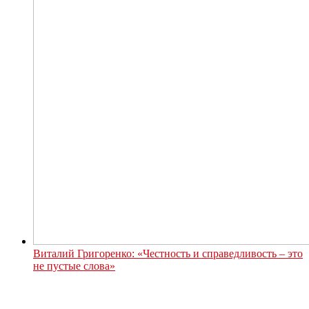
Виталий Григоренко: «Честность и справедливость – это
не пустые слова»