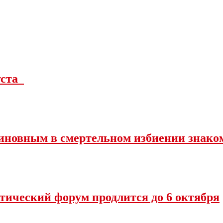
густа
иновным в смертельном избиении знако
тический форум продлится до 6 октября