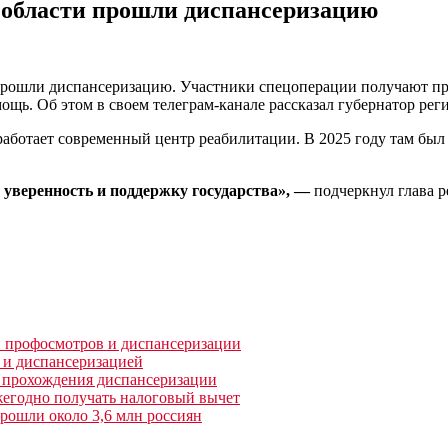
 области прошли диспансеризацию
 прошли диспансеризацию. Участники спецоперации получают пр
щь. Об этом в своем телеграм-канале рассказал губернатор ре
 работает современный центр реабилитации. В 2025 году там бы
уверенность и поддержку государства», —
подчеркнул глава 
 профосмотров и диспансеризации
 и диспансеризацией
я прохождения диспансеризации
жегодно получать налоговый вычет
рошли около 3,6 млн россиян