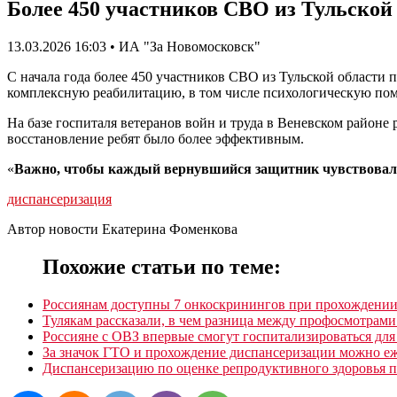
Более 450 участников СВО из Тульской
13.03.2026 16:03 • ИА "За Новомосковск"
С начала года более 450 участников СВО из Тульской области
комплексную реабилитацию, в том числе психологическую помо
На базе госпиталя ветеранов войн и труда в Веневском районе
восстановление ребят было более эффективным.
«
Важно, чтобы каждый вернувшийся защитник чувствовал 
диспансеризация
Автор новости Екатерина Фоменкова
Похожие статьи по теме:
Россиянам доступны 7 онкоскринингов при прохождении
Тулякам рассказали, в чем разница между профосмотрами
Россияне с ОВЗ впервые смогут госпитализироваться дл
За значок ГТО и прохождение диспансеризации можно е
Диспансеризацию по оценке репродуктивного здоровья п