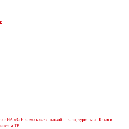
е
ст ИА «За Новомосковск»: плохой павлин, туристы из Китая и
анском ТВ