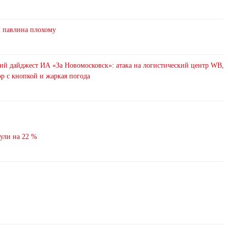
л павлина плохому
ий дайджест ИА «За Новомосковск»: атака на логистический центр WB,
р с кнопкой и жаркая погода
нули на 22 %