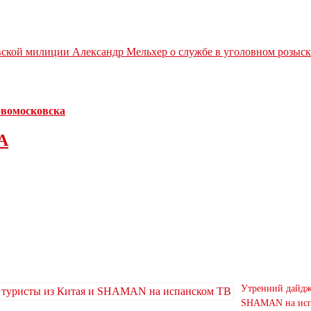
вской милиции Александр Мельхер о службе в уголовном розыск
Новомосковска
А
Утренний дайдже
SHAMAN на исп