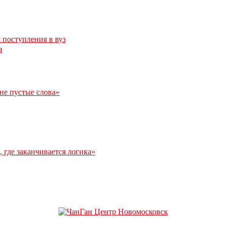
 поступления в вуз
я
 не пустые слова»
 где заканчивается логика»