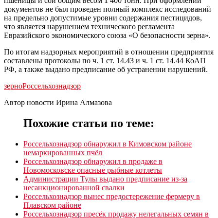
пшеницы и сои общим весом 1 400 тонн. При оформлении
документов не был проведен полный комплекс исследований
на предельно допустимые уровни содержания пестицидов,
что является нарушением технического регламента
Евразийского экономического союза «О безопасности зерна».
По итогам надзорных мероприятий в отношении предприятия
составлены протоколы по ч. 1 ст. 14.43 и ч. 1 ст. 14.44 КоАП
РФ, а также выдано предписание об устранении нарушений.
зерно
Россельхознадзор
Автор новости Ирина Алмазова
Похожие статьи по теме:
Россельхознадзор обнаружил в Кимовском районе
немаркированных пчёл
Россельхознадзор обнаружил в продаже в
Новомосковске опасные рыбные котлеты
Администрации Тулы выдано предписание из-за
несанкционированной свалки
Россельхознадзор вынес предостережение фермеру в
Плавском районе
Россельхознадзор пресёк продажу нелегальных семян в