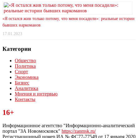
«Я остался жив только потому, что меня посадили»: реальные истории
бывших наркоманов
17.01.2023
Категории
Общество
Политика
Спорт
Экономика
Бизнес
Аналитика
Мнения и интервью
Контакты
Читайте последние новости дня в Тульской области на сайте
16+
“ЗаНовомосковск”
Информационное агентство "Информационно-аналитический
портал "ЗА Новомосковск"
https://zanmsk.ru/
Регистрационный номер ИА № ФС77-77549 от 17 января 2020