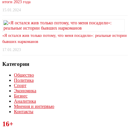
итоги 2023 года
15.01.2024
«Я остался жив только потому, что меня посадили»: реальные истории
бывших наркоманов
17.01.2023
Категории
Общество
Политика
Спорт
Экономика
Бизнес
Аналитика
Мнения и интервью
Контакты
Читайте последние новости дня в Тульской области на сайте
16+
“ЗаНовомосковск”