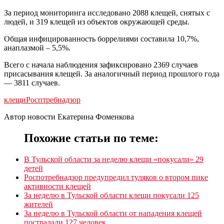
За период мониторинга исследовано 2088 клещей, снятых с
людей, и 319 клещей из объектов окружающей среды.
Общая инфицированность боррелиями составила 10,7%,
анаплазмой – 5,5%.
Всего с начала наблюдения зафиксировано 2369 случаев
присасывания клещей. За аналогичный период прошлого года
— 3811 случаев.
клещи
Росптребнадзор
Автор новости Екатерина Фоменкова
Похожие статьи по теме:
В Тульской области за неделю клещи «покусали» 29
детей
Роспотребнадзор предупредил туляков о втором пике
активности клещей
За неделю в Тульской области клещи покусали 125
жителей
За неделю в Тульской области от нападения клещей
пострадали 127 человек