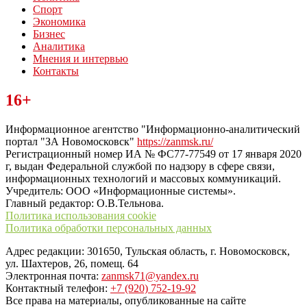
Спорт
Экономика
Бизнес
Аналитика
Мнения и интервью
Контакты
Читайте последние новости дня в Тульской области на сайте
16+
“ЗаНовомосковск”
Информационное агентство "Информационно-аналитический
портал "ЗА Новомосковск"
https://zanmsk.ru/
Регистрационный номер ИА № ФС77-77549 от 17 января 2020
г, выдан Федеральной службой по надзору в сфере связи,
информационных технологий и массовых коммуникаций.
Учредитель: ООО «Информационные системы».
Главный редактор: О.В.Тельнова.
Политика использования cookie
Политика обработки персональных данных
Адрес редакции: 301650, Тульская область, г. Новомосковск,
ул. Шахтеров, 26, помещ. 64
Электронная почта:
zanmsk71@yandex.ru
Контактный телефон:
+7 (920) 752-19-92
Все права на материалы, опубликованные на сайте