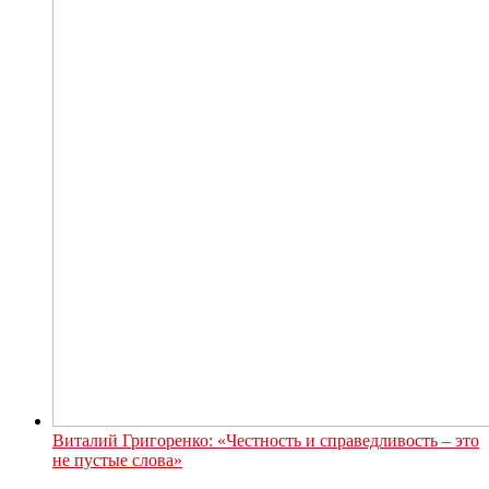
Виталий Григоренко: «Честность и справедливость – это
не пустые слова»