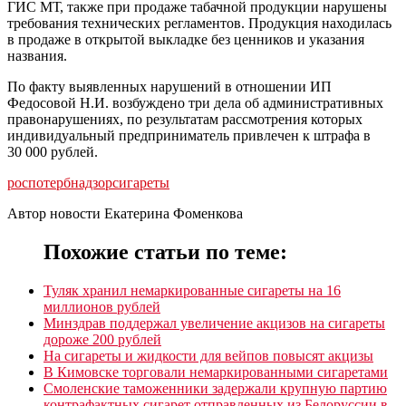
ГИС МТ, также при продаже табачной продукции нарушены
требования технических регламентов. Продукция находилась
в продаже в открытой выкладке без ценников и указания
названия.
По факту выявленных нарушений в отношении ИП
Федосовой Н.И. возбуждено три дела об административных
правонарушениях, по результатам рассмотрения которых
индивидуальный предприниматель привлечен к штрафа в
30 000 рублей.
роспотербнадзор
сигареты
Автор новости Екатерина Фоменкова
Похожие статьи по теме:
Туляк хранил немаркированные сигареты на 16
миллионов рублей
Минздрав поддержал увеличение акцизов на сигареты
дороже 200 рублей
На сигареты и жидкости для вейпов повысят акцизы
В Кимовске торговали немаркированными сигаретами
Смоленские таможенники задержали крупную партию
контрафактных сигарет отправленных из Белоруссии в