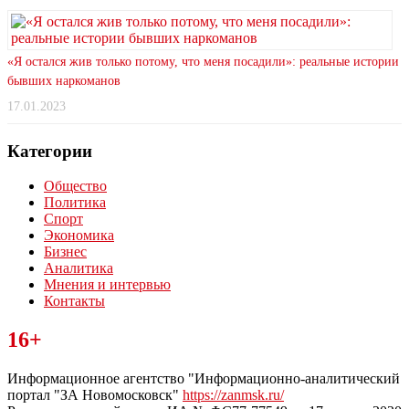
«Я остался жив только потому, что меня посадили»: реальные истории
бывших наркоманов
17.01.2023
Категории
Общество
Политика
Спорт
Экономика
Бизнес
Аналитика
Мнения и интервью
Контакты
Читайте последние новости дня в Тульской области на сайте
16+
“ЗаНовомосковск”
Информационное агентство "Информационно-аналитический
портал "ЗА Новомосковск"
https://zanmsk.ru/