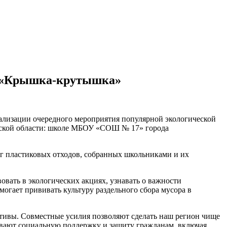
и «Крышка-крутышка»
лизации очередного мероприятия популярной экологической
ьской области: школе МБОУ «СОШ № 17» города
кг пластиковых отходов, собранных школьниками и их
овать в экологических акциях, узнавать о важности
огает прививать культуру раздельного сбора мусора в
тивы. Совместные усилия позволяют сделать наш регион чище
зывают социальную поддержку и защиту гражданам, включая