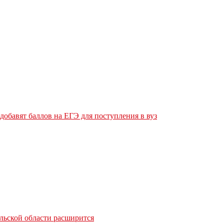
обавят баллов на ЕГЭ для поступления в вуз
льской области расширится