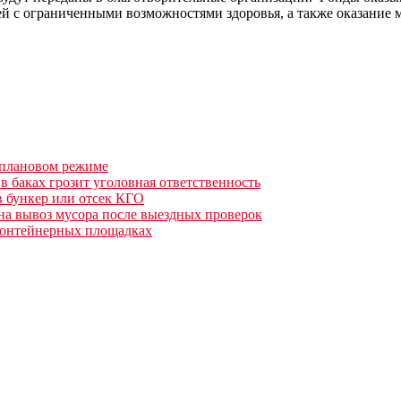
тей с ограниченными возможностями здоровья, а также оказани
 плановом режиме
 баках грозит уголовная ответственность
 бункер или отсек КГО
 на вывоз мусора после выездных проверок
контейнерных площадках