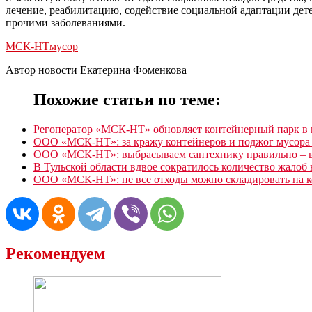
лечение, реабилитацию, содействие социальной адаптации де
прочими заболеваниями.
МСК-НТ
мусор
Автор новости Екатерина Фоменкова
Похожие статьи по теме:
Регоператор «МСК-НТ» обновляет контейнерный парк в
ООО «МСК-НТ»: за кражу контейнеров и поджог мусора в
ООО «МСК-НТ»: выбрасываем сантехнику правильно – в
В Тульской области вдвое сократилось количество жалоб
ООО «МСК-НТ»: не все отходы можно складировать на 
Рекомендуем