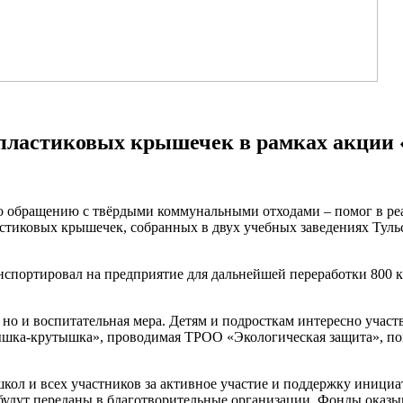
 пластиковых крышечек в рамках акци
обращению с твёрдыми коммунальными отходами – помог в реа
стиковых крышечек, собранных в двух учебных заведениях Тул
нспортировал на предприятие для дальнейшей переработки 800 
но и воспитательная мера. Детям и подросткам интересно участв
ышка-крутышка», проводимая ТРОО «Экологическая защита», пом
л и всех участников за активное участие и поддержку инициа
а, будут переданы в благотворительные организации. Фонды ока