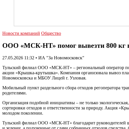
Новости компаний
Общество
ООО «МСК-НТ» помог вывезти 800 кг
27.05.2026 11:32 • ИА "За Новомосковск"
Тульский филиал ООО «МСК-НТ» – региональный оператор по 
акции «Крышка-крутышка». Компания организовала вывоз пла
Новомосковска и МБОУ Лицей г. Узловая.
Мобильный пункт раздельного сбора отходов регоператора тра
родителями.
Организация подобной инициативы – не только экологическая, 
сортировки отходов и ответственности за природу. Акция «Кр
молодом поколении.
Тульский филиал ООО «МСК-НТ» благодарит руководителей шко
и зеленее, а полученные от сдачи собранных отходов средств