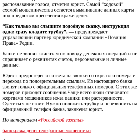
распознавание голоса, отметил юрист. Самой “ходовой”
схемой мошенничества остается выманивание данных карты
под предлогом пресечения кражи денег.
“Как только вы слышите подобную сказку, инструкция
одна: сразу кладите трубку”, —
предупреждает
управляющий партнёр юридической компании «Позиция
Права» Редин
.
Банки не звонят клиентам по поводу денежных операций и не
спрашивает о реквизитах счетов, персональные и личные
данные.
Юрист предостерег от ответа на звонки со скрытого номера и
перехода по подозрительным ссылкам. Из настоящего банка
звонят только с официальных телефонных номеров. С этих же
номеров приходят сообщения.Чаще всего люди становятся
жертвами мошенников из-за паники или растерянности.
Суетиться не стоит. Нужно положить трубку и перезвонить на
официальный телефон банка, заключил юрист.
По материалам
«Российской газеты»
банк
кража денег
телефонные мошенники