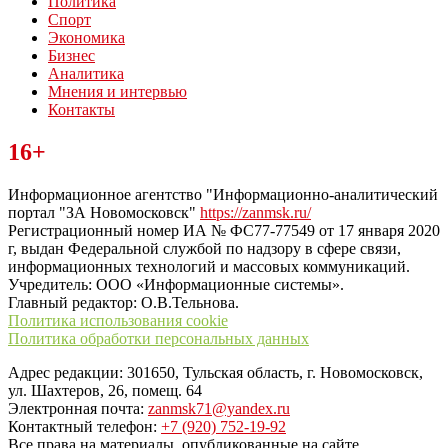
Политика
Спорт
Экономика
Бизнес
Аналитика
Мнения и интервью
Контакты
Читайте последние новости дня в Тульской области на сайте
16+
“ЗаНовомосковск”
Информационное агентство "Информационно-аналитический
портал "ЗА Новомосковск"
https://zanmsk.ru/
Регистрационный номер ИА № ФС77-77549 от 17 января 2020
г, выдан Федеральной службой по надзору в сфере связи,
информационных технологий и массовых коммуникаций.
Учредитель: ООО «Информационные системы».
Главный редактор: О.В.Тельнова.
Политика использования cookie
Политика обработки персональных данных
Адрес редакции: 301650, Тульская область, г. Новомосковск,
ул. Шахтеров, 26, помещ. 64
Электронная почта:
zanmsk71@yandex.ru
Контактный телефон:
+7 (920) 752-19-92
Все права на материалы, опубликованные на сайте