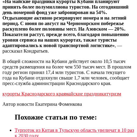
«На майские праздники курорты Кубани планируют
принять более полумиллиона туристов. На сегодняшний
день номерной фонд уже забронирован на 54%.
Отдыхающие активно резервируют номера и на летний
период. С июня по август на Черноморском побережье
раскуплено более половины мест. На Азовском — 20%.
Показатели растут, прежде всего, благодаря повышению
уровня сервиса на наших курортах, также туристы
адаптировались к новой транспортной логистике»
, —
рассказал Кондратьев.
В общей сложности на Кубани действует около 10,5 тысяч
средств размещения на более чем 550 тысяч мест. В прошлом
году регион принял 17,4 млн туристов. С начала текущего
года на Кубани отдохнули свыше 1,7 млн человек, сообщает
пресс-служба администрации Краснодарского края.
курорты Краснодарского края
майские праздники
туризм
Автор новости Екатерина Фоменкова
Похожие статьи по теме:
Турпоток из Китая в Тульскую область увеличат в 10 раз
к 2030 году