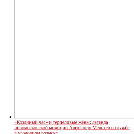
«Козлиный час» и терпеливые жёны: легенда
новомосковской милиции Александр Мельхер о службе
в уголовном розыске