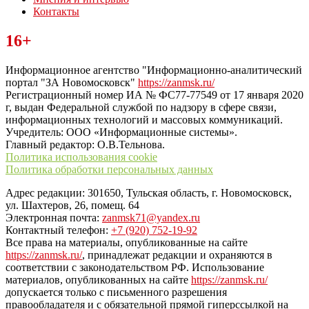
Контакты
Читайте последние новости дня в Тульской области на сайте
16+
“ЗаНовомосковск”
Информационное агентство "Информационно-аналитический
портал "ЗА Новомосковск"
https://zanmsk.ru/
Регистрационный номер ИА № ФС77-77549 от 17 января 2020
г, выдан Федеральной службой по надзору в сфере связи,
информационных технологий и массовых коммуникаций.
Учредитель: ООО «Информационные системы».
Главный редактор: О.В.Тельнова.
Политика использования cookie
Политика обработки персональных данных
Адрес редакции: 301650, Тульская область, г. Новомосковск,
ул. Шахтеров, 26, помещ. 64
Электронная почта:
zanmsk71@yandex.ru
Контактный телефон:
+7 (920) 752-19-92
Все права на материалы, опубликованные на сайте
https://zanmsk.ru/
, принадлежат редакции и охраняются в
соответствии с законодательством РФ. Использование
материалов, опубликованных на сайте
https://zanmsk.ru/
допускается только с письменного разрешения
правообладателя и с обязательной прямой гиперссылкой на