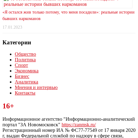
«Я остался жив только потому, что меня посадили»: реальные истории
бывших наркоманов
17.01.2023
Категории
Общество
Политика
Спорт
Экономика
Бизнес
Аналитика
Мнения и интервью
Контакты
Читайте последние новости дня в Тульской области на сайте
16+
“ЗаНовомосковск”
Информационное агентство "Информационно-аналитический
портал "ЗА Новомосковск"
https://zanmsk.ru/
Регистрационный номер ИА № ФС77-77549 от 17 января 2020
г, выдан Федеральной службой по надзору в сфере связи,