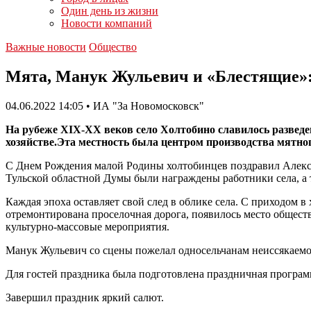
Один день из жизни
Новости компаний
Важные новости
Общество
Мята, Манук Жульевич и «Блестящие»: 
04.06.2022 14:05 • ИА "За Новомосковск"
На рубеже XIX-XX веков село Холтобино славилось разведе
хозяйстве.Эта местность была центром производства мятног
С Днем Рождения малой Родины холтобинцев поздравил Алекс
Тульской областной Думы были награждены работники села, а 
Каждая эпоха оставляет свой след в облике села. С приходом в
отремонтирована проселочная дорога, появилось место общес
культурно-массовые мероприятия.
Манук Жульевич со сцены пожелал односельчанам неиссякаемой
Для гостей праздника была подготовлена праздничная програ
Завершил праздник яркий салют.