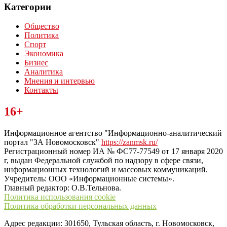
Категории
Общество
Политика
Спорт
Экономика
Бизнес
Аналитика
Мнения и интервью
Контакты
Читайте последние новости дня в Тульской области на сайте
16+
“ЗаНовомосковск”
Информационное агентство "Информационно-аналитический
портал "ЗА Новомосковск"
https://zanmsk.ru/
Регистрационный номер ИА № ФС77-77549 от 17 января 2020
г, выдан Федеральной службой по надзору в сфере связи,
информационных технологий и массовых коммуникаций.
Учредитель: ООО «Информационные системы».
Главный редактор: О.В.Тельнова.
Политика использования cookie
Политика обработки персональных данных
Адрес редакции: 301650, Тульская область, г. Новомосковск,