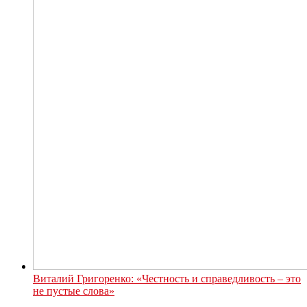
Виталий Григоренко: «Честность и справедливость – это
не пустые слова»