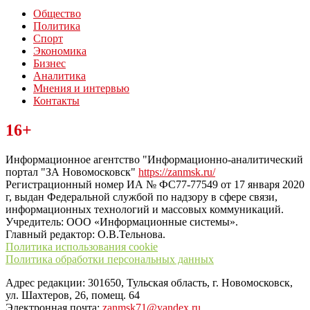
Общество
Политика
Спорт
Экономика
Бизнес
Аналитика
Мнения и интервью
Контакты
Читайте последние новости дня в Тульской области на сайте
16+
“ЗаНовомосковск”
Информационное агентство "Информационно-аналитический
портал "ЗА Новомосковск"
https://zanmsk.ru/
Регистрационный номер ИА № ФС77-77549 от 17 января 2020
г, выдан Федеральной службой по надзору в сфере связи,
информационных технологий и массовых коммуникаций.
Учредитель: ООО «Информационные системы».
Главный редактор: О.В.Тельнова.
Политика использования cookie
Политика обработки персональных данных
Адрес редакции: 301650, Тульская область, г. Новомосковск,
ул. Шахтеров, 26, помещ. 64
Электронная почта:
zanmsk71@yandex.ru