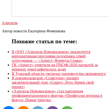
Аэрозоль
Автор новости Екатерина Фоменкова
Похожие статьи по теме:
В ООО «Аэрозоль Новомосковск» реализуется
корпоративная программа поддержки семей
сотрудников — «Арнест: Формула Семьи»
ГК «Арнест» отметили на ПМЭФ-2026 наградой за
решение демографических задач
В Тульской области увеличат производство мороженого
В новомосковском «Созвездии» прошёл
заключительный этап «Сириус Лето: Начни свой
проект»
«Аэрозоль Новомосковск» стал партнером
профориентационного форума «Профессии региона в
фокусе. Новые тренды»