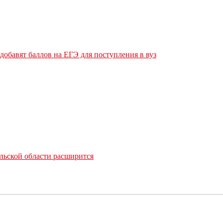
обавят баллов на ЕГЭ для поступления в вуз
льской области расширится