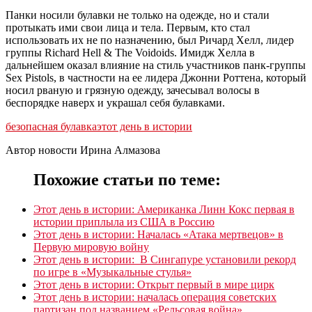
Панки носили булавки не только на одежде, но и стали
протыкать ими свои лица и тела. Первым, кто стал
использовать их не по назначению, был Ричард Хелл, лидер
группы Richard Hell & The Voidoids. Имидж Хелла в
дальнейшем оказал влияние на стиль участников панк-группы
Sex Pistols, в частности на ее лидера Джонни Роттена, который
носил рваную и грязную одежду, зачесывал волосы в
беспорядке наверх и украшал себя булавками.
безопасная булавка
этот день в истории
Автор новости Ирина Алмазова
Похожие статьи по теме:
Этот день в истории: Американка Линн Кокс первая в
истории приплыла из США в Россию
Этот день в истории: Началась «Атака мертвецов» в
Первую мировую войну
Этот день в истории: В Сингапуре установили рекорд
по игре в «Музыкальные стулья»
Этот день в истории: Открыт первый в мире цирк
Этот день в истории: началась операция советских
партизан под названием «Рельсовая война»