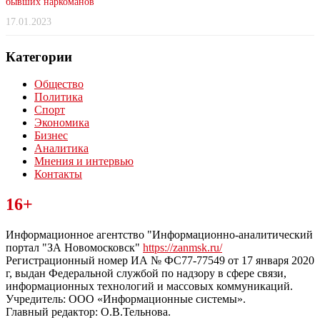
бывших наркоманов
17.01.2023
Категории
Общество
Политика
Спорт
Экономика
Бизнес
Аналитика
Мнения и интервью
Контакты
Читайте последние новости дня в Тульской области на сайте
16+
“ЗаНовомосковск”
Информационное агентство "Информационно-аналитический
портал "ЗА Новомосковск"
https://zanmsk.ru/
Регистрационный номер ИА № ФС77-77549 от 17 января 2020
г, выдан Федеральной службой по надзору в сфере связи,
информационных технологий и массовых коммуникаций.
Учредитель: ООО «Информационные системы».
Главный редактор: О.В.Тельнова.