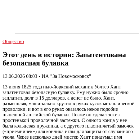
Общество
Этот день в истории: Запатентована
безопасная булавка
13.06.2026 08:03 • ИА "За Новомосковск"
13 июня 1825 года нью-йоркский механик Уолтер Хант
запатентовал безопасную булавку. Ему нужно было срочно
заплатить долг в 15 долларов, а денег не было. Хант,
размышляя, машинально крутил в руках кусок металлической
проволоки, и вот в его руках оказалось некое подобие
нынешней английской булавки. Позже он сделал эскиз
простенькой проволочной застежки. С одного конца у нее
была кольцевая пружинка, а с другого пластинчатый замочек
(«приемничек») для кончика иглы для защиты от случайного
укола. Через несколько дней мистер Хант придумал имя