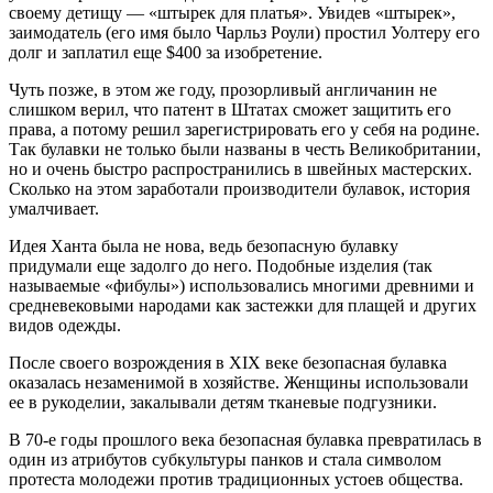
своему детищу — «штырек для платья». Увидев «штырек»,
заимодатель (его имя было Чарльз Роули) простил Уолтеру его
долг и заплатил еще $400 за изобретение.
Чуть позже, в этом же году, прозорливый англичанин не
слишком верил, что патент в Штатах сможет защитить его
права, а потому решил зарегистрировать его у себя на родине.
Так булавки не только были названы в честь Великобритании,
но и очень быстро распространились в швейных мастерских.
Сколько на этом заработали производители булавок, история
умалчивает.
Идея Ханта была не нова, ведь безопасную булавку
придумали еще задолго до него. Подобные изделия (так
называемые «фибулы») использовались многими древними и
средневековыми народами как застежки для плащей и других
видов одежды.
После своего возрождения в XIX веке безопасная булавка
оказалась незаменимой в хозяйстве. Женщины использовали
ее в рукоделии, закалывали детям тканевые подгузники.
В 70-е годы прошлого века безопасная булавка превратилась в
один из атрибутов субкультуры панков и стала символом
протеста молодежи против традиционных устоев общества.