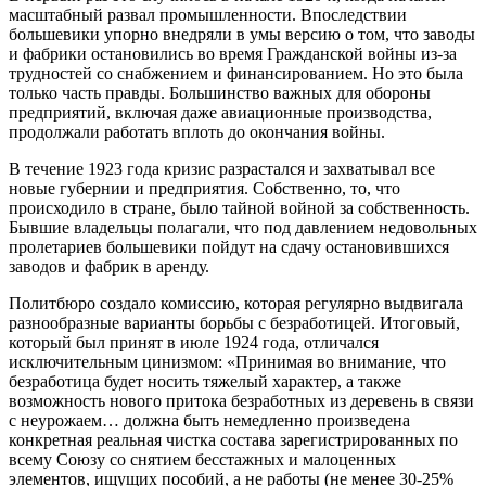
масштабный развал промышленности. Впоследствии
большевики упорно внедряли в умы версию о том, что заводы
и фабрики остановились во время Гражданской войны из-за
трудностей со снабжением и финансированием. Но это была
только часть правды. Большинство важных для обороны
предприятий, включая даже авиационные производства,
продолжали работать вплоть до окончания войны.
В течение 1923 года кризис разрастался и захватывал все
новые губернии и предприятия. Собственно, то, что
происходило в стране, было тайной войной за собственность.
Бывшие владельцы полагали, что под давлением недовольных
пролетариев большевики пойдут на сдачу остановившихся
заводов и фабрик в аренду.
Политбюро создало комиссию, которая регулярно выдвигала
разнообразные варианты борьбы с безработицей. Итоговый,
который был принят в июле 1924 года, отличался
исключительным цинизмом: «Принимая во внимание, что
безработица будет носить тяжелый характер, а также
возможность нового притока безработных из деревень в связи
с неурожаем… должна быть немедленно произведена
конкретная реальная чистка состава зарегистрированных по
всему Союзу со снятием бесстажных и малоценных
элементов, ищущих пособий, а не работы (не менее 30-25%