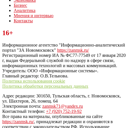
Экономика
Бизнес
Аналитика
Мнения и интервью
Контакты
Читайте последние новости дня в Тульской области на сайте
16+
“ЗаНовомосковск”
Информационное агентство "Информационно-аналитический
портал "ЗА Новомосковск"
https://zanmsk.ru/
Регистрационный номер ИА № ФС77-77549 от 17 января 2020
г, выдан Федеральной службой по надзору в сфере связи,
информационных технологий и массовых коммуникаций.
Учредитель: ООО «Информационные системы».
Главный редактор: О.В.Тельнова.
Политика использования cookie
Политика обработки персональных данных
Адрес редакции: 301650, Тульская область, г. Новомосковск,
ул. Шахтеров, 26, помещ. 64
Электронная почта:
zanmsk71@yandex.ru
Контактный телефон:
+7 (920) 752-19-92
Все права на материалы, опубликованные на сайте
https://zanmsk.ru/
, принадлежат редакции и охраняются в
соответствии с законодательством РФ. Использование