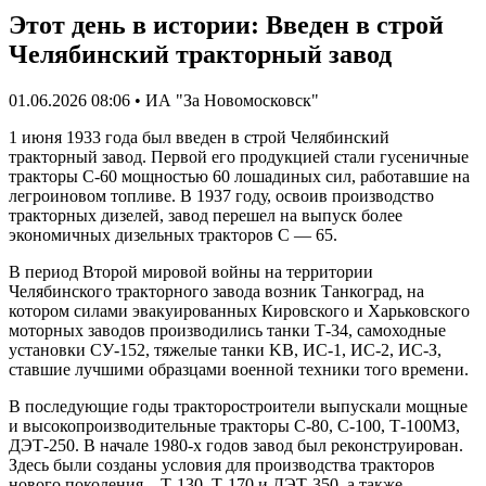
Этот день в истории: Введен в строй
Челябинский тракторный завод
01.06.2026 08:06 • ИА "За Новомосковск"
1 июня 1933 года был введен в строй Челябинский
тракторный завод. Первой его продукцией стали гусеничные
тракторы С-60 мощностью 60 лошадиных сил, работавшие на
легроиновом топливе. В 1937 году, освоив производство
тракторных дизелей, завод перешел на выпуск более
экономичных дизельных тракторов С — 65.
В период Второй мировой войны на территории
Челябинского тракторного завода возник Танкоград, на
котором силами эвакуированных Кировского и Харьковского
моторных заводов производились танки Т-34, самоходные
установки СУ-152, тяжелые танки KB, ИС-1, ИС-2, ИС-З,
ставшие лучшими образцами военной техники того времени.
В последующие годы тракторостроители выпускали мощные
и высокопроизводительные тракторы С-80, С-100, Т-100МЗ,
ДЭТ-250. В начале 1980-х годов завод был реконструирован.
Здесь были созданы условия для производства тракторов
нового поколения – Т-130, Т-170 и ДЭТ-350, а также