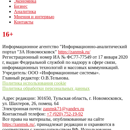
Экономика
Бизнес
Аналитика
Мнения и интервью
Контакты
Читайте последние новости дня в Тульской области на сайте
16+
“ЗаНовомосковск”
Информационное агентство "Информационно-аналитический
портал "ЗА Новомосковск"
https://zanmsk.ru/
Регистрационный номер ИА № ФС77-77549 от 17 января 2020
г, выдан Федеральной службой по надзору в сфере связи,
информационных технологий и массовых коммуникаций.
Учредитель: ООО «Информационные системы».
Главный редактор: О.В.Тельнова.
Политика использования cookie
Политика обработки персональных данных
Адрес редакции: 301650, Тульская область, г. Новомосковск,
ул. Шахтеров, 26, помещ. 64
Электронная почта:
zanmsk71@yandex.ru
Контактный телефон:
+7 (920) 752-19-92
Все права на материалы, опубликованные на сайте
https://zanmsk.ru/
, принадлежат редакции и охраняются в
соответствии с законодательством РФ. Использование