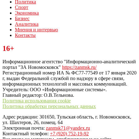
Политика
Спорт
Экономика
Бизнес
Аналитика
Мнения и интервью
Контакты
Читайте последние новости дня в Тульской области на сайте
16+
“ЗаНовомосковск”
Информационное агентство "Информационно-аналитический
портал "ЗА Новомосковск"
https://zanmsk.ru/
Регистрационный номер ИА № ФС77-77549 от 17 января 2020
г, выдан Федеральной службой по надзору в сфере связи,
информационных технологий и массовых коммуникаций.
Учредитель: ООО «Информационные системы».
Главный редактор: О.В.Тельнова.
Политика использования cookie
Политика обработки персональных данных
Адрес редакции: 301650, Тульская область, г. Новомосковск,
ул. Шахтеров, 26, помещ. 64
Электронная почта:
zanmsk71@yandex.ru
Контактный телефон:
+7 (920) 752-19-92