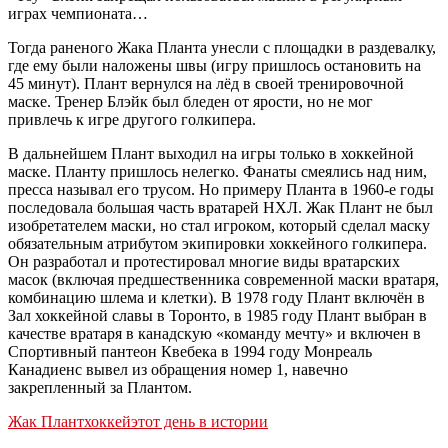
играх чемпионата…
Тогда раненого Жака Планта унесли с площадки в раздевалку,
где ему были наложены швы (игру пришлось остановить на
45 минут). Плант вернулся на лёд в своей тренировочной
маске. Тренер Блэйк был бледен от ярости, но не мог
привлечь к игре другого голкипера.
В дальнейшем Плант выходил на игры только в хоккейной
маске. Планту пришлось нелегко. Фанаты смеялись над ним,
пресса называл его трусом. Но примеру Планта в 1960-е годы
последовала большая часть вратарей НХЛ. Жак Плант не был
изобретателем маски, но стал игроком, который сделал маску
обязательным атрибутом экипировки хоккейного голкипера.
Он разработал и протестировал многие виды вратарских
масок (включая предшественника современной маски вратаря,
комбинацию шлема и клетки). В 1978 году Плант включён в
Зал хоккейной славы в Торонто, в 1985 году Плант выбран в
качестве вратаря в канадскую «команду мечту» и включен в
Спортивный пантеон Квебека в 1994 году Монреаль
Канадиенс вывел из обращения номер 1, навечно
закрепленный за Плантом.
Жак Плант
хоккей
этот день в истории