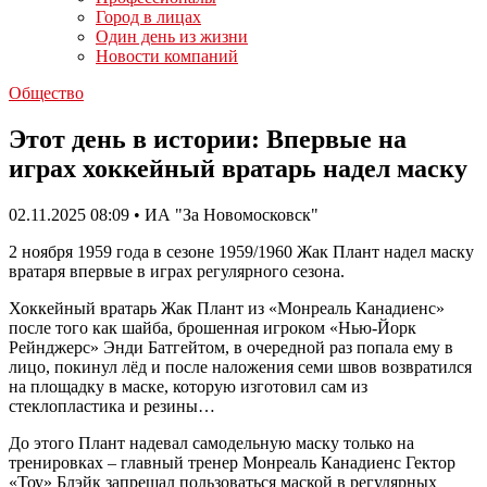
Город в лицах
Один день из жизни
Новости компаний
Общество
Этот день в истории: Впервые на
играх хоккейный вратарь надел маску
02.11.2025 08:09 • ИА "За Новомосковск"
2 ноября 1959 года в сезоне 1959/1960 Жак Плант надел маску
вратаря впервые в играх регулярного сезона.
Хоккейный вратарь Жак Плант из «Монреаль Канадиенс»
после того как шайба, брошенная игроком «Нью-Йорк
Рейнджерс» Энди Батгейтом, в очередной раз попала ему в
лицо, покинул лёд и после наложения семи швов возвратился
на площадку в маске, которую изготовил сам из
стеклопластика и резины…
До этого Плант надевал самодельную маску только на
тренировках – главный тренер Монреаль Канадиенс Гектор
«Тоу» Блэйк запрещал пользоваться маской в регулярных