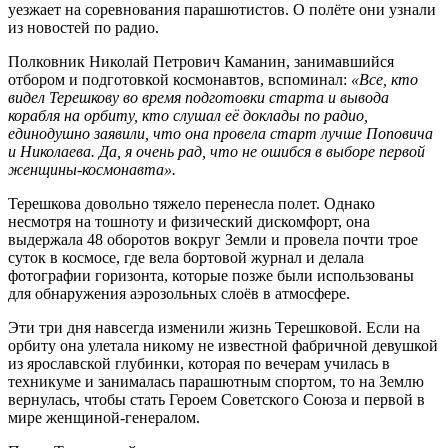
уезжает на соревнования парашютистов. О полёте они узнали
из новостей по радио.
Полковник Николай Петрович Каманин, занимавшийся
отбором и подготовкой космонавтов, вспоминал:
«Все, кто
видел Терешкову во время подготовки старта и вывода
корабля на орбиту, кто слушал её доклады по радио,
единодушно заявили, что она провела старт лучше Поповича
и Николаева. Да, я очень рад, что не ошибся в выборе первой
женщины-космонавта».
Терешкова довольно тяжело перенесла полет. Однако
несмотря на тошноту и физический дискомфорт, она
выдержала 48 оборотов вокруг Земли и провела почти трое
суток в космосе, где вела бортовой журнал и делала
фотографии горизонта, которые позже были использованы
для обнаружения аэрозольных слоёв в атмосфере.
Эти три дня навсегда изменили жизнь Терешковой. Если на
орбиту она улетала никому не известной фабричной девушкой
из ярославской глубинки, которая по вечерам училась в
техникуме и занималась парашютным спортом, то на Землю
вернулась, чтобы стать Героем Советского Союза и первой в
мире женщиной-генералом.