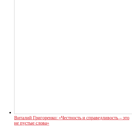
Виталий Григоренко: «Честность и справедливость – это
не пустые слова»