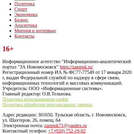
Политика
Спорт
Экономика
Бизнес
Аналитика
Мнения и интервью
Контакты
Читайте последние новости дня в Тульской области на сайте
16+
“ЗаНовомосковск”
Информационное агентство "Информационно-аналитический
портал "ЗА Новомосковск"
https://zanmsk.ru/
Регистрационный номер ИА № ФС77-77549 от 17 января 2020
г, выдан Федеральной службой по надзору в сфере связи,
информационных технологий и массовых коммуникаций.
Учредитель: ООО «Информационные системы».
Главный редактор: О.В.Тельнова.
Политика использования cookie
Политика обработки персональных данных
Адрес редакции: 301650, Тульская область, г. Новомосковск,
ул. Шахтеров, 26, помещ. 64
Электронная почта:
zanmsk71@yandex.ru
Контактный телефон:
+7 (920) 752-19-92