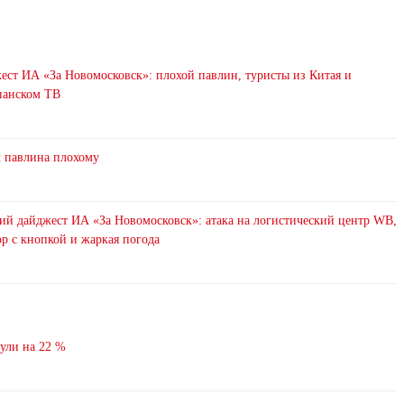
ст ИА «За Новомосковск»: плохой павлин, туристы из Китая и
анском ТВ
л павлина плохому
ий дайджест ИА «За Новомосковск»: атака на логистический центр WB,
р с кнопкой и жаркая погода
нули на 22 %