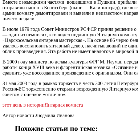
Вместе с немецкими частями, вошедшими в Пушкин, прибыли 
отправили панно в Кенигсберг (ныне — Калининград), где выст
армии комнату демонтировали и вывезли в неизвестном направ
ничего не дали.
В июле 1979 года Совет Министров РСФСР принял решение о 
— один из немногих, кто видел подлинную Янтарную комнату —
«Царскосельская янтарная мастерская». На основе 86 черно-бе
удалось восстановить янтарный декор, насчитывающий не оди
облик произведения. Эта работа не имеет аналогов в мировой 
В 2000 году министр по делам культуры ФРГ М. Науман перед
работы конца XVIII века и флорентийская мозаика «Осязание 
сравнить уже воссозданное произведение с оригиналом. Они о
31 мая 2003 года в рамках торжеств в честь 300-летия Петерб
Россия-ЕС торжественно открыли возрожденную Янтарную комн
советом с оценкой «отлично».
этот день в истории
Янтарная комната
Автор новости Людмила Иванова
Похожие статьи по теме: