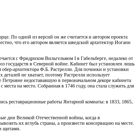
це. По одной из версий он же считается и автором проекта
естно, что его автором является шведский архитектор Иоганн
чается с Фридрихом Вильгельмом I в Габельберге, недалеко от
юз государств в Северной войне. Кабинет был установлен лишь
 обер-архитектора Ф.Б. Растрелли. Для починки и установки
 деталей не хватает, поэтому Растрелли использует
те Петровне недостававшую в первоначальном декоре кабинета
места на место. Собранная в 1746 году, она стала служить для
лись реставрационные работы Янтарной комнаты: в 1833, 1865,
вые дни Великой Отечественной войны, когда в
возить их вглубь страны, а произвести консервацию на месте.
и щитами.