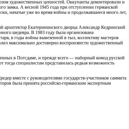
озом художественных ценностей. Оккупанты демонтировали и
ого замка. А весной 1945 года при отступлении германской
ски, начатые уже во время войны и продолжавшиеся много лет,
ый архитектор Екатерининского дворца Александр Кедринский
ного шедевра. В 1983 году была организована
таря, в годы войны вывезенной в тыл, коллективу мастеров
волил максимально достоверно воспроизвести художественный
енных в Потсдаме, и прежде всего — наборный комод русской
от тогда специалистам представилась редкая возможность
Шредер вместе с руководителями государств-участников саммита
аторов была принята российско-германским экспертным