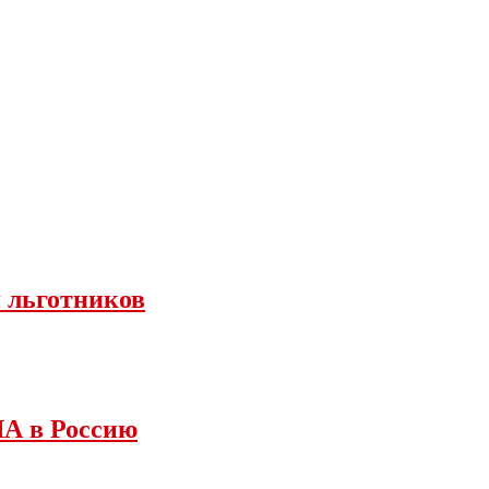
я льготников
ША в Россию