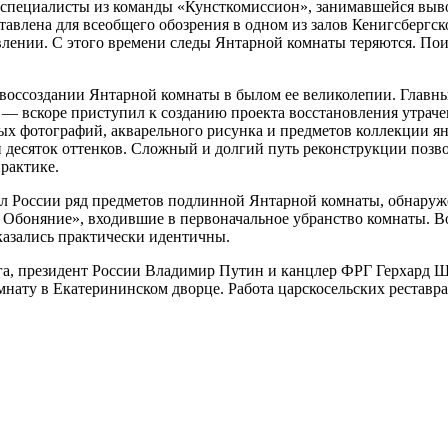
специалисты из команды «Кунсткомиссион», занимавшейся выв
авлена для всеобщего обозрения в одном из залов Кенигсбергск
лении. С этого времени следы Янтарной комнаты теряются. Пои
воссоздании Янтарной комнаты в былом ее великолепии. Главн
 вскоре приступил к созданию проекта восстановления утрачен
лых фотографий, акварельного рисунка и предметов коллекции ян
н десяток оттенков. Сложный и долгий путь реконструкции поз
практике.
ал России ряд предметов подлинной Янтарной комнаты, обнаруж
и Обоняние», входившие в первоначальное убранство комнаты. В
казались практически идентичны.
урга, президент России Владимир Путин и канцлер ФРГ Герхард 
ату в Екатерининском дворце. Работа царскосельских реставр