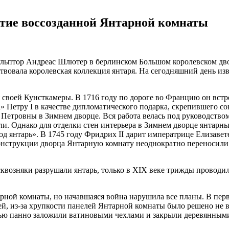
ытие воссозданной Янтарной комнаты
ульптор Андреас Шлютер в берлинском Большом королевском двор
вовала королевская коллекция янтаря. На сегодняшний день изв
 своей Кунсткамеры. В 1716 году по дороге во Францию он встре
» Петру I в качестве дипломатического подарка, скрепившего со
Петровны в Зимнем дворце. Вся работа велась под руководством
и. Однако для отделки стен интерьера в Зимнем дворце янтарных
д янтарь». В 1745 году Фридрих II дарит императрице Елизаве
онструкции дворца Янтарную комнату неоднократно переносили с 
сквозняки разрушали янтарь, только в XIX веке трижды проводи
арной комнаты, но начавшаяся война нарушила все планы. В пер
, из-за хрупкости панелей Янтарной комнаты было решено не вы
нью панно заложили ватиновыми чехлами и закрыли деревянным