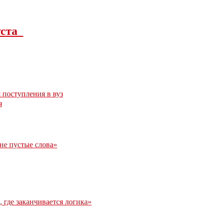
густа
 поступления в вуз
я
 не пустые слова»
 где заканчивается логика»