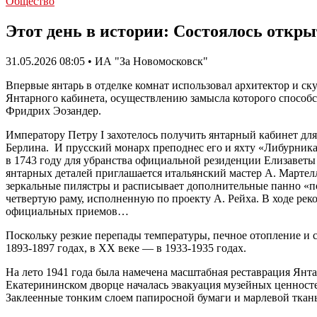
Общество
Этот день в истории: Состоялось откр
31.05.2026 08:05 • ИА "За Новомосковск"
Впервые янтарь в отделке комнат использовал архитектор и ск
Янтарного кабинета, осуществлению замысла которого способст
Фридрих Эозандер.
Императору Петру I захотелось получить янтарный кабинет для
Берлина. И прусский монарх преподнес его и яхту «Либурника
в 1743 году для убранства официальной резиденции Елизаветы 
янтарных деталей приглашается итальянский мастер А. Мартелл
зеркальные пилястры и расписывает дополнительные панно «по
четвертую раму, исполненную по проекту А. Рейха. В ходе рек
официальных приемов…
Поскольку резкие перепады температуры, печное отопление и 
1893-1897 годах, в ХХ веке — в 1933-1935 годах.
На лето 1941 года была намечена масштабная реставрация Янт
Екатерининском дворце началась эвакуация музейных ценностей
Заклеенные тонким слоем папиросной бумаги и марлевой тка