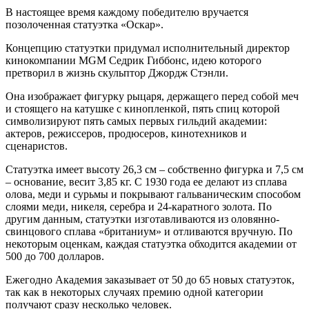
В настоящее время каждому победителю вручается
позолоченная статуэтка «Оскар».
Концепцию статуэтки придумал исполнительный директор
кинокомпании MGM Седрик Гиббонс, идею которого
претворил в жизнь скульптор Джордж Стэнли.
Она изображает фигурку рыцаря, держащего перед собой меч
и стоящего на катушке с кинопленкой, пять спиц которой
символизируют пять самых первых гильдий академии:
актеров, режиссеров, продюсеров, кинотехников и
сценаристов.
Статуэтка имеет высоту 26,3 см – собственно фигурка и 7,5 см
– основание, весит 3,85 кг. С 1930 года ее делают из сплава
олова, меди и сурьмы и покрывают гальваническим способом
слоями меди, никеля, серебра и 24-каратного золота. По
другим данным, статуэтки изготавливаются из оловянно-
свинцового сплава «британиум» и отливаются вручную. По
некоторым оценкам, каждая статуэтка обходится академии от
500 до 700 долларов.
Ежегодно Академия заказывает от 50 до 65 новых статуэток,
так как в некоторых случаях премию одной категории
получают сразу несколько человек.