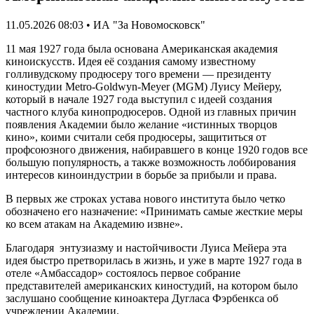
11.05.2026 08:03 • ИА "За Новомосковск"
11 мая 1927 года была основана Американская академия
киноискусств. Идея её создания самому известному
голливудскому продюсеру того времени — президенту
киностудии Metro-Goldwyn-Meyer (MGM) Луису Мейеру,
который в начале 1927 года выступил с идеей создания
частного клуба кинопродюсеров. Одной из главных причин
появления Академии было желание «истинных творцов
кино», коими считали себя продюсеры, защититься от
профсоюзного движения, набиравшего в конце 1920 годов все
большую популярность, а также возможность лоббирования
интересов киноиндустрии в борьбе за прибыли и права.
В первых же строках устава нового института было четко
обозначено его назначение: «Принимать самые жесткие меры
ко всем атакам на Академию извне».
Благодаря энтузиазму и настойчивости Луиса Мейера эта
идея быстро претворилась в жизнь, и уже в марте 1927 года в
отеле «Амбассадор» состоялось первое собрание
представителей американских киностудий, на котором было
заслушано сообщение киноактера Дугласа Фэрбенкса об
учреждении Академии.