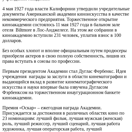
4 мая 1927 года власти Калифорнии утвердили учредительные
документы Американской академии киноискусства в качестве
некоммерческого предприятия. Торжественное открытие
киноакадемии состоялось 11 мая 1927 года в бальном зале
отеля Biltmore в Лос-Анджелесе. На этом же собрании в
киноакадемию вступили 231 человек, уплатив взнос в 100
долларов.
Без особых хлопот и вполне официальным путем продюсеры
приобрели актеров в свою полную собственность, лишив их
права вступать в союзы по профессии.
Первым президентом Академии стал Дуглас Фербенкс. Идея
учреждения награды за заслуги в области кинематографии и
выдающийся вклад в развитие кинематографического
искусства и науки впервые была озвучена Дугласом
Фэрбенксом на торжественном инаугурационном банкете
киноакадемии.
Премия «Оскар» – ежегодная награда Академии.
Присуждается за достижения в различных областях кино по
23 номинациям: лучший фильм, лучшая мужская (женская)
роль, лучший режиссер, лучший сценарий, лучшая работа
художника, лучшая операторская работа, лучший