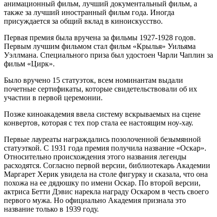
анимационный фильм, лучший документальный фильм, а
также за лучший иностранный фильм года. Иногда
присуждается за общий вклад в киноискусство.
Первая премия была вручена за фильмы 1927-1928 годов.
Первым лучшим фильмом стал фильм «Крылья» Уильяма
Уэллмана. Специального приза был удостоен Чарли Чаплин за
фильм «Цирк».
Было вручено 15 статуэток, всем номинантам выдали
почетные сертификаты, которые свидетельствовали об их
участии в первой церемонии.
Позже киноакадемия ввела систему вскрываемых на сцене
конвертов, которая с тех пор стала ее настоящим ноу-хау.
Первые лауреаты награждались позолоченной безымянной
статуэткой. С 1931 года премия получила название «Оскар».
Относительно происхождения этого названия легенды
расходятся. Согласно первой версии, библиотекарь Академии
Маргарет Херик увидела на столе фигурку и сказала, что она
похожа на ее дядюшку по имени Оскар. По второй версии,
актриса Бетти Дэвис нарекла награду Оскаром в честь своего
первого мужа. Но официально Академия признала это
название только в 1939 году.