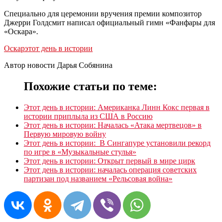
Специально для церемонии вручения премии композитор
Джерри Голдсмит написал официальный гимн «Фанфары для
«Оскара».
Оскар
этот день в истории
Автор новости Дарья Собянина
Похожие статьи по теме:
Этот день в истории: Американка Линн Кокс первая в
истории приплыла из США в Россию
Этот день в истории: Началась «Атака мертвецов» в
Первую мировую войну
Этот день в истории: В Сингапуре установили рекорд
по игре в «Музыкальные стулья»
Этот день в истории: Открыт первый в мире цирк
Этот день в истории: началась операция советских
партизан под названием «Рельсовая война»