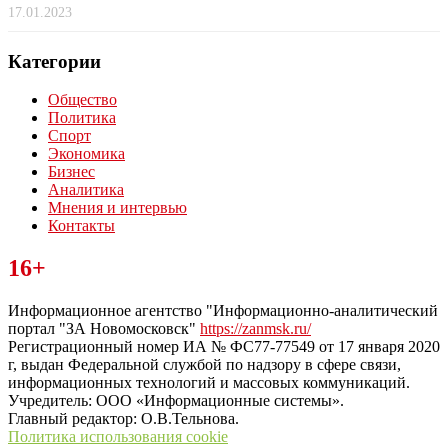
17.01.2023
Категории
Общество
Политика
Спорт
Экономика
Бизнес
Аналитика
Мнения и интервью
Контакты
Читайте последние новости дня в Тульской области на сайте
16+
“ЗаНовомосковск”
Информационное агентство "Информационно-аналитический
портал "ЗА Новомосковск"
https://zanmsk.ru/
Регистрационный номер ИА № ФС77-77549 от 17 января 2020
г, выдан Федеральной службой по надзору в сфере связи,
информационных технологий и массовых коммуникаций.
Учредитель: ООО «Информационные системы».
Главный редактор: О.В.Тельнова.
Политика использования cookie