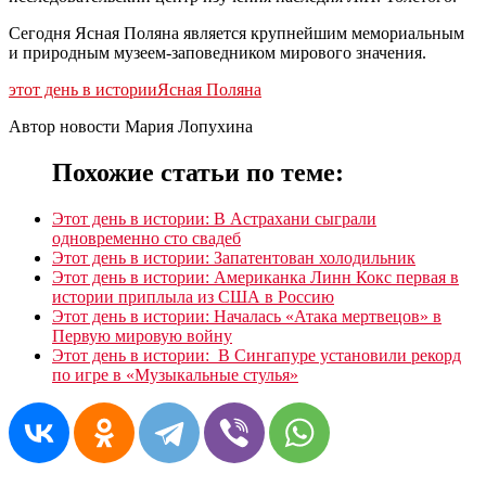
Сегодня Ясная Поляна является крупнейшим мемориальным
и природным музеем-заповедником мирового значения.
этот день в истории
Ясная Поляна
Автор новости Мария Лопухина
Похожие статьи по теме:
Этот день в истории: В Астрахани сыграли
одновременно сто свадеб
Этот день в истории: Запатентован холодильник
Этот день в истории: Американка Линн Кокс первая в
истории приплыла из США в Россию
Этот день в истории: Началась «Атака мертвецов» в
Первую мировую войну
Этот день в истории: В Сингапуре установили рекорд
по игре в «Музыкальные стулья»