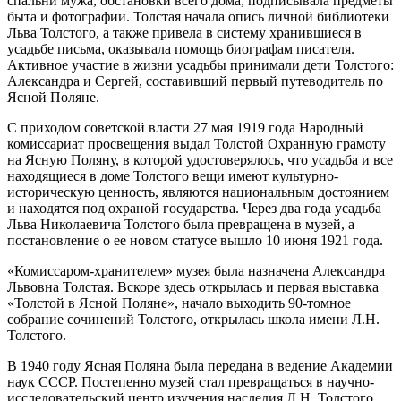
спальни мужа, обстановки всего дома, подписывала предметы
быта и фотографии. Толстая начала опись личной библиотеки
Льва Толстого, а также привела в систему хранившиеся в
усадьбе письма, оказывала помощь биографам писателя.
Активное участие в жизни усадьбы принимали дети Толстого:
Александра и Сергей, составивший первый путеводитель по
Ясной Поляне.
С приходом советской власти 27 мая 1919 года Народный
комиссариат просвещения выдал Толстой Охранную грамоту
на Ясную Поляну, в которой удостоверялось, что усадьба и все
находящиеся в доме Толстого вещи имеют культурно-
историческую ценность, являются национальным достоянием
и находятся под охраной государства. Через два года усадьба
Льва Николаевича Толстого была превращена в музей, а
постановление о ее новом статусе вышло 10 июня 1921 года.
«Комиссаром-хранителем» музея была назначена Александра
Львовна Толстая. Вскоре здесь открылась и первая выставка
«Толстой в Ясной Поляне», начало выходить 90-томное
собрание сочинений Толстого, открылась школа имени Л.Н.
Толстого.
В 1940 году Ясная Поляна была передана в ведение Академии
наук СССР. Постепенно музей стал превращаться в научно-
исследовательский центр изучения наследия Л.Н. Толстого.