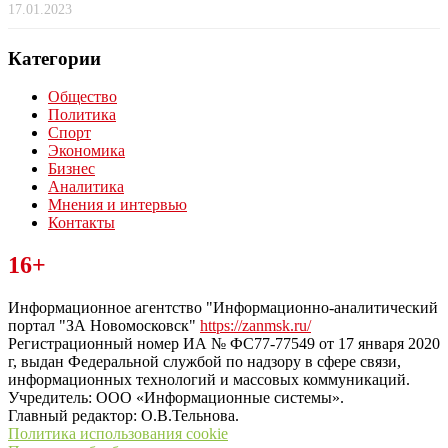
17.01.2023
Категории
Общество
Политика
Спорт
Экономика
Бизнес
Аналитика
Мнения и интервью
Контакты
Читайте последние новости дня в Тульской области на сайте
16+
“ЗаНовомосковск”
Информационное агентство "Информационно-аналитический
портал "ЗА Новомосковск"
https://zanmsk.ru/
Регистрационный номер ИА № ФС77-77549 от 17 января 2020
г, выдан Федеральной службой по надзору в сфере связи,
информационных технологий и массовых коммуникаций.
Учредитель: ООО «Информационные системы».
Главный редактор: О.В.Тельнова.
Политика использования cookie