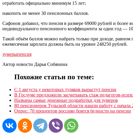
отработать официально минимум 15 лет;
накопить не менее 30 пенсионных баллов.
Сафонов добавил, что пенсия в размере 69000 рублей и более 
индивидуального пенсионного коэффициента за один год — 10
Такой объём баллов можно набрать только при доходе, равном г
ежемесячная зарплата должна быть на уровне 248250 рублей.
зумеры
пенсия
Автор новости Дарья Собянина
Похожие статьи по теме:
С 1 августа у некоторых туляков вырастут пенсии
В Госдуме предложили засчитывать стаж педагогов‑псих
Названы самые денежные подработки для зумеров
80 пенсионеров Тульской области нашли работу с начала 
Опрос: 70 процентов россиян боятся бедности на пенсии