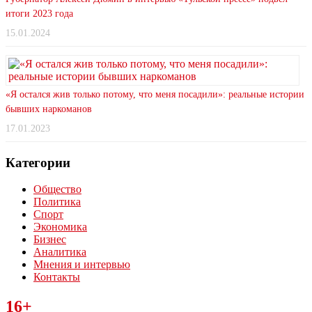
итоги 2023 года
15.01.2024
«Я остался жив только потому, что меня посадили»: реальные истории
бывших наркоманов
17.01.2023
Категории
Общество
Политика
Спорт
Экономика
Бизнес
Аналитика
Мнения и интервью
Контакты
Читайте последние новости дня в Тульской области на сайте
16+