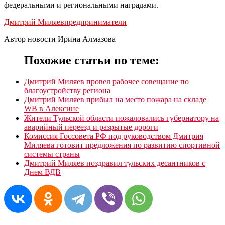
федеральными и региональными наградами.
Дмитрий Миляев
предприниматели
Автор новости Ирина Алмазова
Похожие статьи по теме:
Дмитрий Миляев провел рабочее совещание по
благоустройству региона
Дмитрий Миляев прибыл на место пожара на складе
WB в Алексине
Жители Тульской области пожаловались губернатору на
аварийный переезд и разрытые дороги
Комиссия Госсовета РФ под руководством Дмитрия
Миляева готовит предложения по развитию спортивной
системы страны
Дмитрий Миляев поздравил тульских десантников с
Днем ВДВ