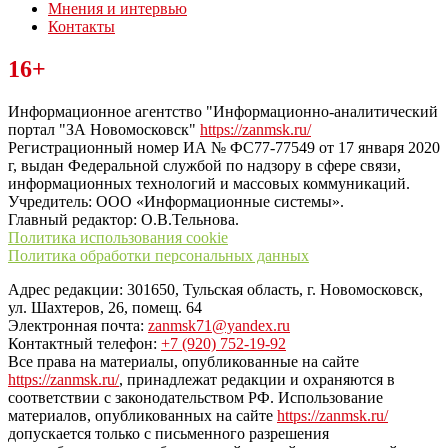
Мнения и интервью
Контакты
Читайте последние новости дня в Тульской области на сайте
16+
“ЗаНовомосковск”
Информационное агентство "Информационно-аналитический
портал "ЗА Новомосковск"
https://zanmsk.ru/
Регистрационный номер ИА № ФС77-77549 от 17 января 2020
г, выдан Федеральной службой по надзору в сфере связи,
информационных технологий и массовых коммуникаций.
Учредитель: ООО «Информационные системы».
Главный редактор: О.В.Тельнова.
Политика использования cookie
Политика обработки персональных данных
Адрес редакции: 301650, Тульская область, г. Новомосковск,
ул. Шахтеров, 26, помещ. 64
Электронная почта:
zanmsk71@yandex.ru
Контактный телефон:
+7 (920) 752-19-92
Все права на материалы, опубликованные на сайте
https://zanmsk.ru/
, принадлежат редакции и охраняются в
соответствии с законодательством РФ. Использование
материалов, опубликованных на сайте
https://zanmsk.ru/
допускается только с письменного разрешения