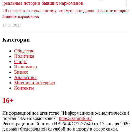
«Я остался жив только потому, что меня посадили»: реальные истории
бывших наркоманов
17.01.2023
Категории
Общество
Политика
Спорт
Экономика
Бизнес
Аналитика
Мнения и интервью
Контакты
Читайте последние новости дня в Тульской области на сайте
16+
“ЗаНовомосковск”
Информационное агентство "Информационно-аналитический
портал "ЗА Новомосковск"
https://zanmsk.ru/
Регистрационный номер ИА № ФС77-77549 от 17 января 2020
г, выдан Федеральной службой по надзору в сфере связи,