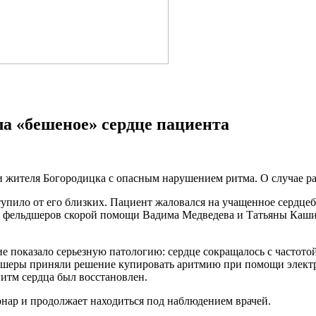
ла «бешеное» сердце пациента
 жителя Богородицка с опасным нарушением ритма. О случае ра
пило от его близких. Пациент жаловался на учащенное сердцеб
да фельдшеров скорой помощи Вадима Медведева и Татьяны Каш
показало серьезную патологию: сердце сокращалось с частотой 
дшеры приняли решение купировать аритмию при помощи элект
итм сердца был восстановлен.
онар и продолжает находиться под наблюдением врачей.