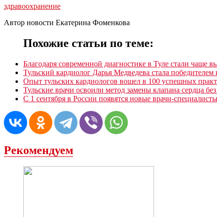
здравоохранение
Автор новости Екатерина Фоменкова
Похожие статьи по теме:
Благодаря современной диагностике в Туле стали чаще вы
Тульский кардиолог Дарья Медведева стала победителем
Опыт тульских кардиологов вошел в 100 успешных практ
Тульские врачи освоили метод замены клапана сердца без
С 1 сентября в России появятся новые врачи-специалист
Рекомендуем