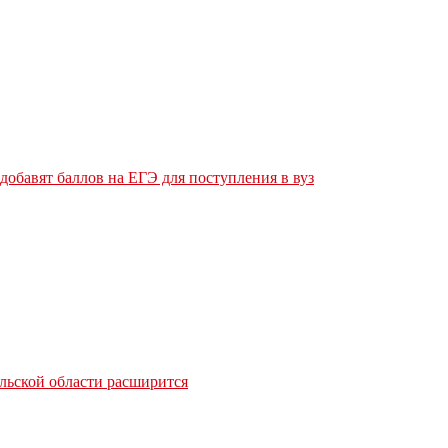
обавят баллов на ЕГЭ для поступления в вуз
льской области расширится