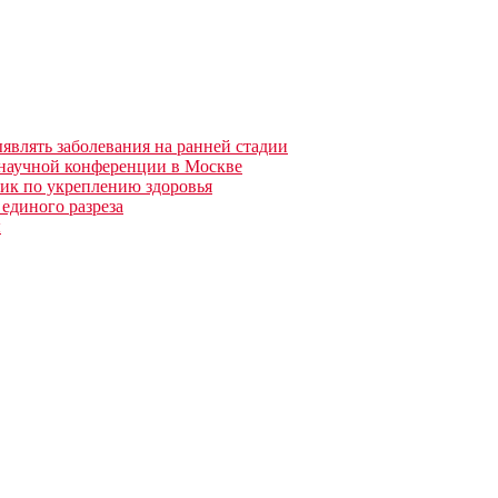
являть заболевания на ранней стадии
 научной конференции в Москве
ик по укреплению здоровья
 единого разреза
ы