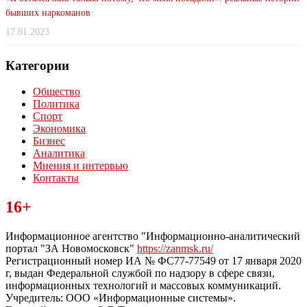
бывших наркоманов
17.01.2023
Категории
Общество
Политика
Спорт
Экономика
Бизнес
Аналитика
Мнения и интервью
Контакты
Читайте последние новости дня в Тульской области на сайте
16+
“ЗаНовомосковск”
Информационное агентство "Информационно-аналитический
портал "ЗА Новомосковск"
https://zanmsk.ru/
Регистрационный номер ИА № ФС77-77549 от 17 января 2020
г, выдан Федеральной службой по надзору в сфере связи,
информационных технологий и массовых коммуникаций.
Учредитель: ООО «Информационные системы».