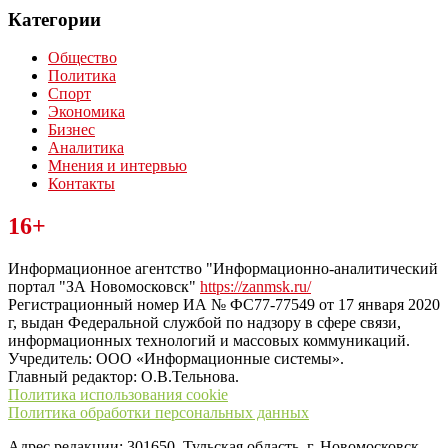
Категории
Общество
Политика
Спорт
Экономика
Бизнес
Аналитика
Мнения и интервью
Контакты
Читайте последние новости дня в Тульской области на сайте
16+
“ЗаНовомосковск”
Информационное агентство "Информационно-аналитический
портал "ЗА Новомосковск"
https://zanmsk.ru/
Регистрационный номер ИА № ФС77-77549 от 17 января 2020
г, выдан Федеральной службой по надзору в сфере связи,
информационных технологий и массовых коммуникаций.
Учредитель: ООО «Информационные системы».
Главный редактор: О.В.Тельнова.
Политика использования cookie
Политика обработки персональных данных
Адрес редакции: 301650, Тульская область, г. Новомосковск,