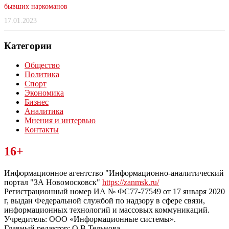
бывших наркоманов
17.01.2023
Категории
Общество
Политика
Спорт
Экономика
Бизнес
Аналитика
Мнения и интервью
Контакты
Читайте последние новости дня в Тульской области на сайте
16+
“ЗаНовомосковск”
Информационное агентство "Информационно-аналитический
портал "ЗА Новомосковск"
https://zanmsk.ru/
Регистрационный номер ИА № ФС77-77549 от 17 января 2020
г, выдан Федеральной службой по надзору в сфере связи,
информационных технологий и массовых коммуникаций.
Учредитель: ООО «Информационные системы».
Главный редактор: О.В.Тельнова.