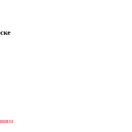
ске
аникул