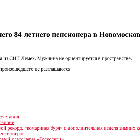
го 84-летнего пенсионера в Новомосков
а из СНТ-Лемех. Мужчина не ориентируется в пространстве.
 произошедшего не разглашаются.
очетания
районе
й рекорд, «комариная буря» и дополнительная неделя зимних к
пенсионеров
рвый класс через «Госуслуги»