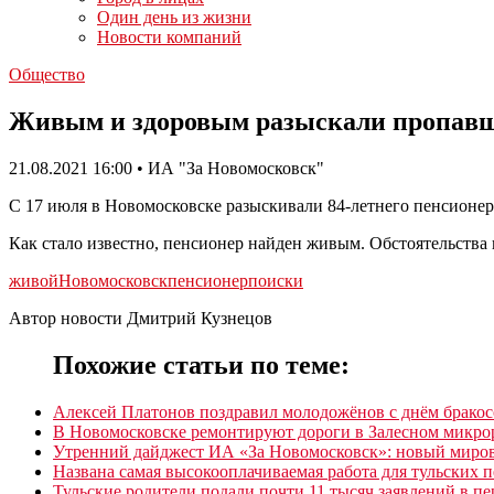
Один день из жизни
Новости компаний
Общество
Живым и здоровым разыскали пропавше
21.08.2021 16:00 • ИА "За Новомосковск"
С 17 июля в Новомосковске разыскивали 84-летнего пенсионер
Как стало известно, пенсионер найден живым. Обстоятельства
живой
Новомосковск
пенсионер
поиски
Автор новости Дмитрий Кузнецов
Похожие статьи по теме:
Алексей Платонов поздравил молодожёнов с днём бракос
В Новомосковске ремонтируют дороги в Залесном микро
Утренний дайджест ИА «За Новомосковск»: новый мирово
Названа самая высокооплачиваемая работа для тульских 
Тульские родители подали почти 11 тысяч заявлений в пе