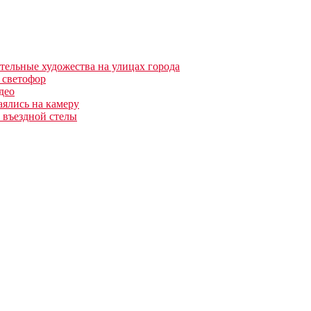
тельные художества на улицах города
 светофор
део
аялись на камеру
 въездной стелы