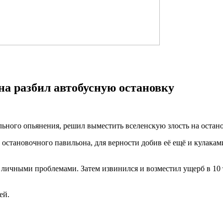
а разбил автобусную остановку
льного опьянения, решил выместить вселенскую злость на остан
остановочного павильона, для верности добив её ещё и кулакам
ок личными проблемами. Затем извинился и возместил ущерб в 1
ей.