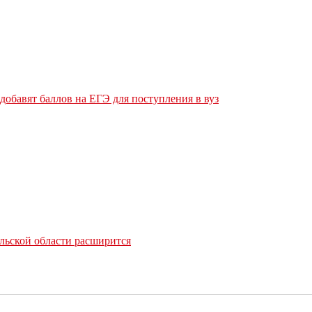
обавят баллов на ЕГЭ для поступления в вуз
льской области расширится