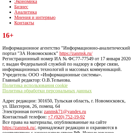
Экономика
Бизнес
Аналитика
Мнения и интервью
Контакты
Читайте последние новости дня в Тульской области на сайте
16+
“ЗаНовомосковск”
Информационное агентство "Информационно-аналитический
портал "ЗА Новомосковск"
https://zanmsk.ru/
Регистрационный номер ИА № ФС77-77549 от 17 января 2020
г, выдан Федеральной службой по надзору в сфере связи,
информационных технологий и массовых коммуникаций.
Учредитель: ООО «Информационные системы».
Главный редактор: О.В.Тельнова.
Политика использования cookie
Политика обработки персональных данных
Адрес редакции: 301650, Тульская область, г. Новомосковск,
ул. Шахтеров, 26, помещ. 64
Электронная почта:
zanmsk71@yandex.ru
Контактный телефон:
+7 (920) 752-19-92
Все права на материалы, опубликованные на сайте
https://zanmsk.ru/
, принадлежат редакции и охраняются в
соответствии с законодательством РФ. Использование